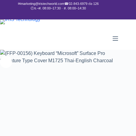
✉
marketing@iristechworld.com
☎
02-843-6979 ต่อ 126
🕘
จ.–ศ. 08:00–17:30 · ส. 08:00–14:30