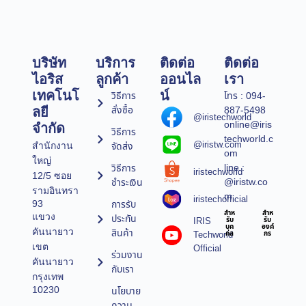
บริษัท
บริการ
ติดต่อ
ติดต่อ
ไอริส
ลูกค้า
ออนไล
เรา
เทคโนโ
น์
วิธีการ
โทร : 094-
สั่งซื้อ
887-5498
ลยี
@iristechworld
online@iris
จำกัด
วิธีการ
techworld.c
@iristw.com
จัดส่ง
สำนักงาน
om
ใหญ่
line :
วิธีการ
iristechworld
12/5 ซอย
@iristw.co
ชำระเงิน
รามอินทรา
m
iristechofficial
การรับ
93
สำห
สำห
แขวง
ประกัน
IRIS
รับ
รับ
บุค
องค์
คันนายาว
สินค้า
Techworld
คล
กร
เขต
Official
ร่วมงาน
คันนายาว
กับเรา
กรุงเทพ
10230
นโยบาย
ความ