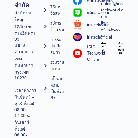
@iristechworld
online@iris
จำกัด
วิธีการ
techworld.c
@iristw.com
จัดส่ง
สำนักงาน
om
ใหญ่
line :
วิธีการ
iristechworld
12/5 ซอย
@iristw.co
ชำระเงิน
รามอินทรา
m
iristechofficial
การรับ
93
สำห
สำห
แขวง
ประกัน
IRIS
รับ
รับ
บุค
องค์
คันนายาว
สินค้า
Techworld
คล
กร
เขต
Official
ร่วมงาน
คันนายาว
กับเรา
กรุงเทพ
10230
นโยบาย
ความ
เวลาทำการ
เป็นส่วน
วันจันทร์ –
ตัว
ศุกร์ ตั้งแต่
08.00-
17.30 น.
วันเสาร์
ตั้งแต่
08.00-