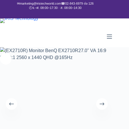
✉
marketing@iristechworld.com
☎
02-843-6979 ต่อ 126
🕘
จ.–ศ. 08:00–17:30 · ส. 08:00–14:30