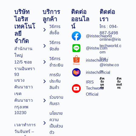
บริษัท
บริการ
ติดต่อ
ติดต่อ
ไอริส
ลูกค้า
ออนไล
เรา
เทคโนโ
น์
วิธีการ
โทร : 094-
สั่งซื้อ
887-5498
ลยี
@iristechworld
online@iris
จำกัด
วิธีการ
techworld.c
@iristw.com
จัดส่ง
สำนักงาน
om
ใหญ่
line :
วิธีการ
iristechworld
12/5 ซอย
@iristw.co
ชำระเงิน
รามอินทรา
m
iristechofficial
การรับ
93
สำห
สำห
แขวง
ประกัน
IRIS
รับ
รับ
บุค
องค์
คันนายาว
สินค้า
Techworld
คล
กร
เขต
Official
ร่วมงาน
คันนายาว
กับเรา
กรุงเทพ
10230
นโยบาย
ความ
เวลาทำการ
เป็นส่วน
วันจันทร์ –
ตัว