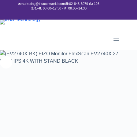
✉
marketing@iristechworld.com
☎
02-843-6979 ต่อ 126
🕘
จ.–ศ. 08:00–17:30 · ส. 08:00–14:30