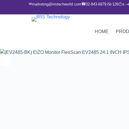
✉
☎
marketing@iristechworld.com
02-843-6979 ต่อ 126
จ.–
🕘
HOME
PRO