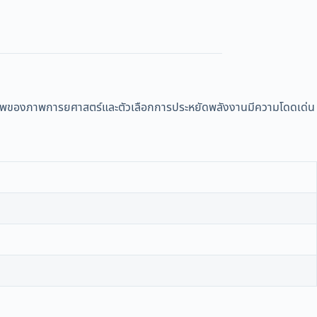
ุณภาพของภาพการยศาสตร์และตัวเลือกการประหยัดพลังงานมีความโดดเด่น