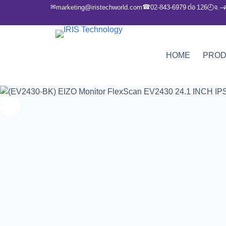
✉
☎
marketing@iristechworld.com
02-843-6979 ต่อ 126
จ.–
🕘
HOME
PRO