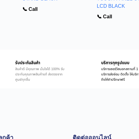
LCD BLACK
📞 Call
📞 Call
รับประกันสินค้า
บริการทุกรูปแบบ
สินค้าดี มีคุณภาพ มั่นใจได้ 100% รับ
บริการเซอร์วิสนอกสถานที่ 1 
ประกันคุณภาพสินค้าแท้ ส่งตรงจาก
บริการส่งซ่อม ติดตั้ง ให้บร
ศูนย์ทุกชิ้น
ถึงให้คำปรึกษาฟรี
ูกค้า
ติดต่อออนไลน์