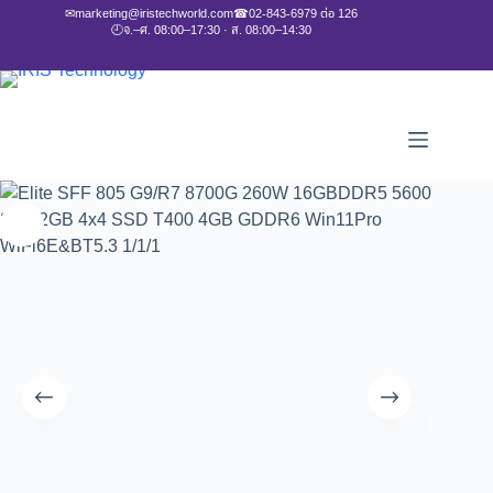
✉
marketing@iristechworld.com
☎
02-843-6979 ต่อ 126
🕘
จ.–ศ. 08:00–17:30 · ส. 08:00–14:30