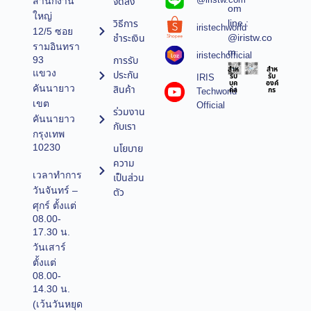
จัดส่ง
สำนักงาน
om
ใหญ่
line :
วิธีการ
iristechworld
12/5 ซอย
@iristw.co
ชำระเงิน
รามอินทรา
m
iristechofficial
การรับ
93
สำห
สำห
แขวง
ประกัน
IRIS
รับ
รับ
บุค
องค์
คันนายาว
สินค้า
Techworld
คล
กร
เขต
Official
ร่วมงาน
คันนายาว
กับเรา
กรุงเทพ
10230
นโยบาย
ความ
เวลาทำการ
เป็นส่วน
วันจันทร์ –
ตัว
ศุกร์ ตั้งแต่
08.00-
17.30 น.
วันเสาร์
ตั้งแต่
08.00-
14.30 น.
(เว้นวันหยุด