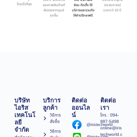
โดยเร็วที่สุด
คุณภาพสินค้าแท้
ซ่อม ติดตั้ง ให้
ประสบการณ์
ส่งตรงจากศูนย์
บริการและรวมถึง
มากกว่า 10 ปี
ทุกชิ้น
ให้คำปรึกษาฟรี
บริษัท
บริการ
ติดต่อ
ติดต่อ
ไอริส
ลูกค้า
ออนไล
เรา
เทคโนโ
น์
วิธีการ
โทร : 094-
สั่งซื้อ
887-5498
ลยี
@iristechworld
online@iris
จำกัด
วิธีการ
techworld.c
@iristw.com