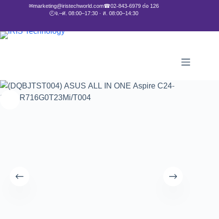
✉
marketing@iristechworld.com
☎
02-843-6979 ต่อ 126
🕘
จ.–ศ. 08:00–17:30 · ส. 08:00–14:30