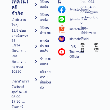
เทคโนโ
น์
วิธีการ
โทร : 094-
สั่งซื้อ
887-5498
ลยี
@iristechworld
online@iris
จำกัด
วิธีการ
techworld.c
@iristw.com
จัดส่ง
สำนักงาน
om
ใหญ่
line :
วิธีการ
iristechworld
12/5 ซอย
@iristw.co
ชำระเงิน
รามอินทรา
m
iristechofficial
การรับ
93
สำห
สำห
แขวง
ประกัน
IRIS
รับ
รับ
บุค
องค์
คันนายาว
สินค้า
Techworld
คล
กร
เขต
Official
ร่วมงาน
คันนายาว
กับเรา
กรุงเทพ
10230
นโยบาย
ความ
เวลาทำการ
เป็นส่วน
วันจันทร์ –
ตัว
ศุกร์ ตั้งแต่
08.00-
17.30 น.
วันเสาร์