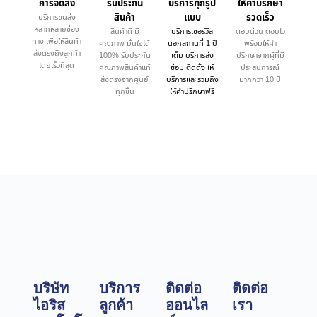
การจัดส่ง
รับประกัน
บริการทุกรูป
ให้คำบรึกษา
สินค้า
แบบ
รวดเร็ว
บริการขนส่ง
หลากหลายช่อง
สินค้าดี มี
บริการเซอร์วิส
ตอบด่วน ตอบไว
ทาง เพื่อให้สินค้า
คุณภาพ มั่นใจได้
นอกสถานที่ 1 ปี
พร้อมให้คำ
ส่งตรงถึงลูกค้า
100% รับประกัน
เต็ม บริการส่ง
ปรึกษาจากผู้ที่มี
โดยเร็วที่สุด
คุณภาพสินค้าแท้
ซ่อม ติดตั้ง ให้
ประสบการณ์
ส่งตรงจากศูนย์
บริการและรวมถึง
มากกว่า 10 ปี
ทุกชิ้น
ให้คำปรึกษาฟรี
บริษัท
บริการ
ติดต่อ
ติดต่อ
ไอริส
ลูกค้า
ออนไล
เรา