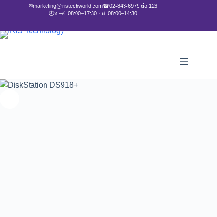
✉
marketing@iristechworld.com
☎
02-843-6979 ต่อ 126
🕘
จ.–ศ. 08:00–17:30 · ส. 08:00–14:30