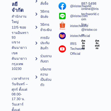
สั่งซื้อ
887-5498
ลยี
@iristechworld
online@iris
จำกัด
วิธีการ
techworld.c
@iristw.com
จัดส่ง
สำนักงาน
om
ใหญ่
line :
วิธีการ
iristechworld
12/5 ซอย
@iristw.co
ชำระเงิน
รามอินทรา
m
iristechofficial
การรับ
93
สำห
สำห
แขวง
ประกัน
IRIS
รับ
รับ
บุค
องค์
คันนายาว
สินค้า
Techworld
คล
กร
เขต
Official
ร่วมงาน
คันนายาว
กับเรา
กรุงเทพ
10230
นโยบาย
ความ
เวลาทำการ
เป็นส่วน
วันจันทร์ –
ตัว
ศุกร์ ตั้งแต่
08.00-
17.30 น.
วันเสาร์
ตั้งแต่