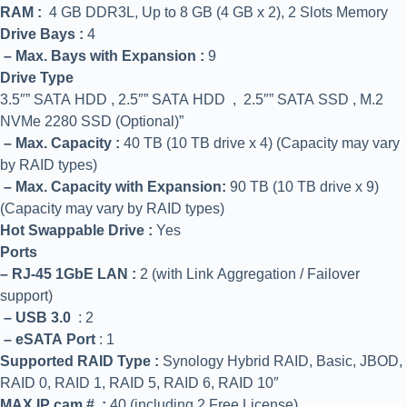
RAM :
4 GB DDR3L, Up to 8 GB (4 GB x 2), 2 Slots Memory
Drive Bays :
4
– Max. Bays with Expansion :
9
Drive Type
3.5″” SATA HDD , 2.5″” SATA HDD , 2.5″” SATA SSD , M.2
NVMe 2280 SSD (Optional)”
– Max. Capacity :
40 TB (10 TB drive x 4) (Capacity may vary
by RAID types)
– Max. Capacity with Expansion:
90 TB (10 TB drive x 9)
(Capacity may vary by RAID types)
Hot Swappable Drive :
Yes
Ports
– RJ-45 1GbE LAN :
2 (with Link Aggregation / Failover
support)
– USB 3.0
: 2
– eSATA Port
: 1
Supported RAID Type :
Synology Hybrid RAID, Basic, JBOD,
RAID 0, RAID 1, RAID 5, RAID 6, RAID 10″
MAX IP cam # :
40 (including 2 Free License)