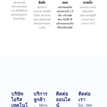
สินค้า
แบบ
รวดเร็ว
บริการขนส่ง
หลากหลายช่อง
สินค้าดี มี
บริการเซอร์วิส
ตอบด่วน ตอบไว
ทาง เพื่อให้สินค้า
คุณภาพ มั่นใจได้
นอกสถานที่ 1 ปี
พร้อมให้คำ
ส่งตรงถึงลูกค้า
100% รับประกัน
เต็ม บริการส่ง
ปรึกษาจากผู้ที่มี
โดยเร็วที่สุด
คุณภาพสินค้าแท้
ซ่อม ติดตั้ง ให้
ประสบการณ์
ส่งตรงจากศูนย์
บริการและรวมถึง
มากกว่า 10 ปี
ทุกชิ้น
ให้คำปรึกษาฟรี
บริษัท
บริการ
ติดต่อ
ติดต่อ
ไอริส
ลูกค้า
ออนไล
เรา
เทคโนโ
น์
วิธีการ
โทร : 094-