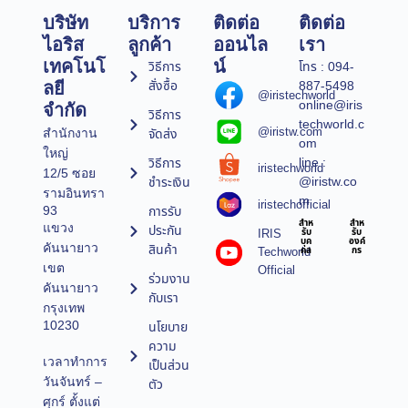
บริษัท
บริการ
ติดต่อ
ติดต่อ
ไอริส
ลูกค้า
ออนไล
เรา
เทคโนโ
น์
วิธีการ
โทร : 094-
สั่งซื้อ
887-5498
ลยี
@iristechworld
online@iris
จำกัด
วิธีการ
techworld.c
@iristw.com
จัดส่ง
สำนักงาน
om
ใหญ่
line :
วิธีการ
iristechworld
12/5 ซอย
@iristw.co
ชำระเงิน
รามอินทรา
m
iristechofficial
การรับ
93
สำห
สำห
แขวง
ประกัน
IRIS
รับ
รับ
บุค
องค์
คันนายาว
สินค้า
Techworld
คล
กร
เขต
Official
ร่วมงาน
คันนายาว
กับเรา
กรุงเทพ
10230
นโยบาย
ความ
เวลาทำการ
เป็นส่วน
วันจันทร์ –
ตัว
ศุกร์ ตั้งแต่