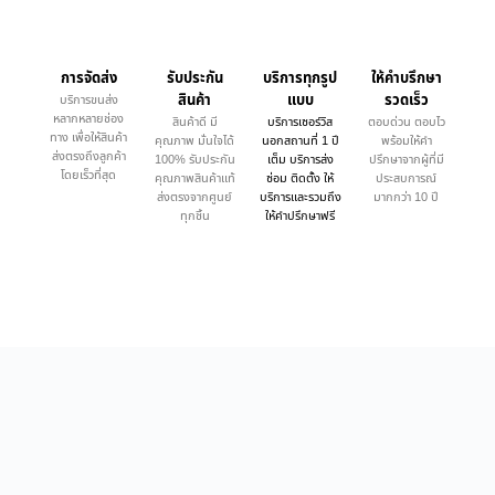
การจัดส่ง
รับประกัน
บริการทุกรูป
ให้คำบรึกษา
สินค้า
แบบ
รวดเร็ว
บริการขนส่ง
หลากหลายช่อง
สินค้าดี มี
บริการเซอร์วิส
ตอบด่วน ตอบไว
ทาง เพื่อให้สินค้า
คุณภาพ มั่นใจได้
นอกสถานที่ 1 ปี
พร้อมให้คำ
ส่งตรงถึงลูกค้า
100% รับประกัน
เต็ม บริการส่ง
ปรึกษาจากผู้ที่มี
โดยเร็วที่สุด
คุณภาพสินค้าแท้
ซ่อม ติดตั้ง ให้
ประสบการณ์
ส่งตรงจากศูนย์
บริการและรวมถึง
มากกว่า 10 ปี
ทุกชิ้น
ให้คำปรึกษาฟรี