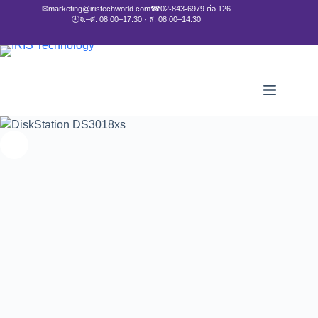
✉
marketing@iristechworld.com
☎
02-843-6979 ต่อ 126
🕘
จ.–ศ. 08:00–17:30 · ส. 08:00–14:30