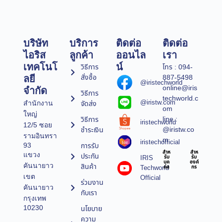
บริษัท
บริการ
ติดต่อ
ติดต่อ
ไอริส
ลูกค้า
ออนไล
เรา
เทคโนโ
น์
วิธีการ
โทร : 094-
สั่งซื้อ
887-5498
ลยี
@iristechworld
online@iris
จำกัด
วิธีการ
techworld.c
@iristw.com
จัดส่ง
สำนักงาน
om
ใหญ่
line :
วิธีการ
iristechworld
12/5 ซอย
@iristw.co
ชำระเงิน
รามอินทรา
m
iristechofficial
การรับ
93
สำห
สำห
แขวง
ประกัน
IRIS
รับ
รับ
บุค
องค์
คันนายาว
สินค้า
Techworld
คล
กร
เขต
Official
ร่วมงาน
คันนายาว
กับเรา
กรุงเทพ
10230
นโยบาย
ความ