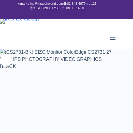
✉
marketing@iristechworld.com
☎
02-843-6979 ต่อ 126
🕘
จ.–ศ. 08:00–17:30 · ส. 08:00–14:30