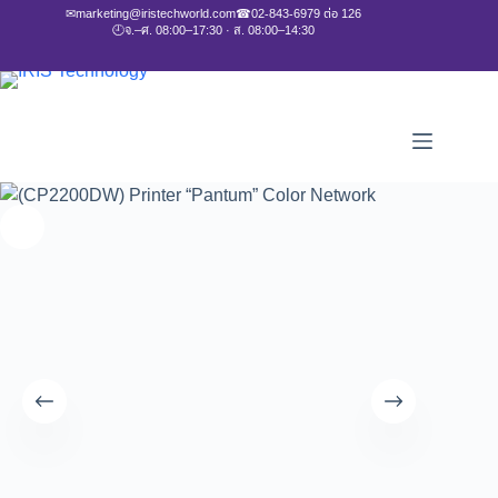
✉
marketing@iristechworld.com
☎
02-843-6979 ต่อ 126
🕘
จ.–ศ. 08:00–17:30 · ส. 08:00–14:30