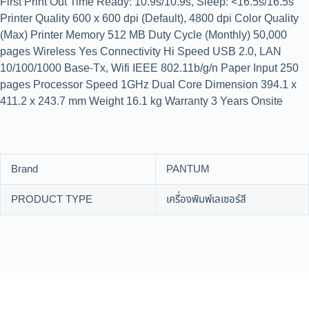
First Print Out Time Ready: 10.9s/10.9s, Sleep: <16.5s/16.5s
Printer Quality 600 x 600 dpi (Default), 4800 dpi Color Quality
(Max) Printer Memory 512 MB Duty Cycle (Monthly) 50,000
pages Wireless Yes Connectivity Hi Speed USB 2.0, LAN
10/100/1000 Base-Tx, Wifi IEEE 802.11b/g/n Paper Input 250
pages Processor Speed 1GHz Dual Core Dimension 394.1 x
411.2 x 243.7 mm Weight 16.1 kg Warranty 3 Years Onsite
Brand
PANTUM
PRODUCT TYPE
เครื่องพิมพ์เลเซอร์สี