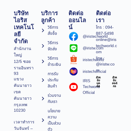
บริษัท
บริการ
ติดต่อ
ติดต่อ
ไอริส
ลูกค้า
ออนไล
เรา
เทคโนโ
น์
วิธีการ
โทร : 094-
สั่งซื้อ
887-5498
ลยี
@iristechworld
online@iris
จำกัด
วิธีการ
techworld.c
@iristw.com
จัดส่ง
สำนักงาน
om
ใหญ่
line :
วิธีการ
iristechworld
12/5 ซอย
@iristw.co
ชำระเงิน
รามอินทรา
m
iristechofficial
การรับ
93
สำห
สำห
แขวง
ประกัน
IRIS
รับ
รับ
บุค
องค์
คันนายาว
สินค้า
Techworld
คล
กร
เขต
Official
ร่วมงาน
คันนายาว
กับเรา
กรุงเทพ
10230
นโยบาย
ความ
เวลาทำการ
เป็นส่วน
วันจันทร์ –
ตัว