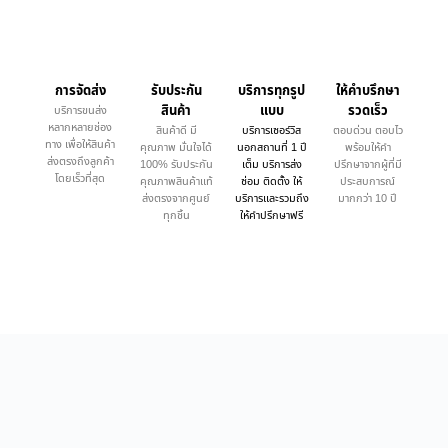
การจัดส่ง
รับประกัน
บริการทุกรูป
ให้คำบรึกษา
สินค้า
แบบ
รวดเร็ว
บริการขนส่ง
หลากหลายช่อง
สินค้าดี มี
บริการเซอร์วิส
ตอบด่วน ตอบไว
ทาง เพื่อให้สินค้า
คุณภาพ มั่นใจได้
นอกสถานที่ 1 ปี
พร้อมให้คำ
ส่งตรงถึงลูกค้า
100% รับประกัน
เต็ม บริการส่ง
ปรึกษาจากผู้ที่มี
โดยเร็วที่สุด
คุณภาพสินค้าแท้
ซ่อม ติดตั้ง ให้
ประสบการณ์
ส่งตรงจากศูนย์
บริการและรวมถึง
มากกว่า 10 ปี
ทุกชิ้น
ให้คำปรึกษาฟรี