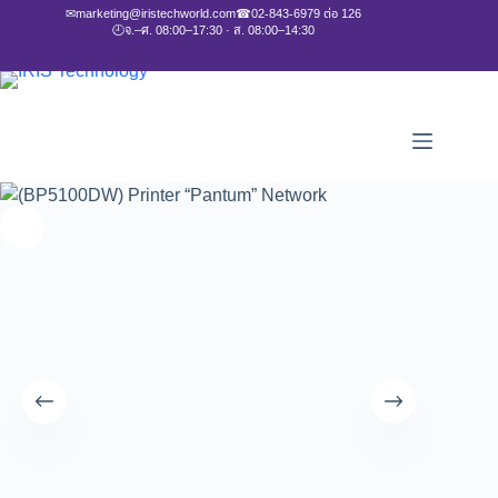
✉
marketing@iristechworld.com
☎
02-843-6979 ต่อ 126
🕘
จ.–ศ. 08:00–17:30 · ส. 08:00–14:30