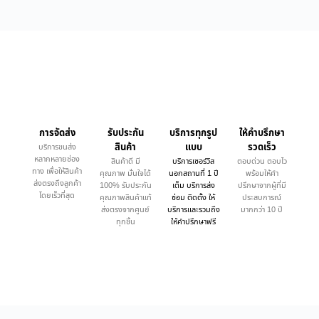
การจัดส่ง
รับประกัน
บริการทุกรูป
ให้คำบรึกษา
สินค้า
แบบ
รวดเร็ว
บริการขนส่ง
หลากหลายช่อง
สินค้าดี มี
บริการเซอร์วิส
ตอบด่วน ตอบไว
ทาง เพื่อให้สินค้า
คุณภาพ มั่นใจได้
นอกสถานที่ 1 ปี
พร้อมให้คำ
ส่งตรงถึงลูกค้า
100% รับประกัน
เต็ม บริการส่ง
ปรึกษาจากผู้ที่มี
โดยเร็วที่สุด
คุณภาพสินค้าแท้
ซ่อม ติดตั้ง ให้
ประสบการณ์
ส่งตรงจากศูนย์
บริการและรวมถึง
มากกว่า 10 ปี
ทุกชิ้น
ให้คำปรึกษาฟรี