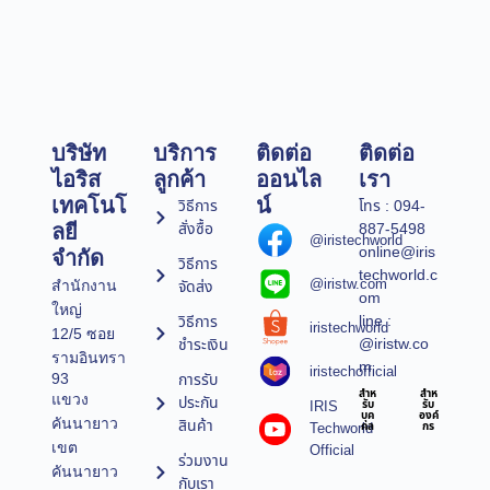
บริษัท
บริการ
ติดต่อ
ติดต่อ
ไอริส
ลูกค้า
ออนไล
เรา
เทคโนโ
น์
วิธีการ
โทร : 094-
สั่งซื้อ
887-5498
ลยี
@iristechworld
online@iris
จำกัด
วิธีการ
techworld.c
@iristw.com
จัดส่ง
สำนักงาน
om
ใหญ่
line :
วิธีการ
iristechworld
12/5 ซอย
@iristw.co
ชำระเงิน
รามอินทรา
m
iristechofficial
การรับ
93
สำห
สำห
แขวง
ประกัน
IRIS
รับ
รับ
บุค
องค์
คันนายาว
สินค้า
Techworld
คล
กร
เขต
Official
ร่วมงาน
คันนายาว
กับเรา