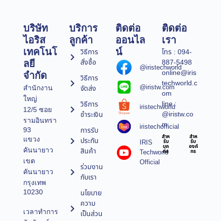
บริษัท
บริการ
ติดต่อ
ติดต่อ
ไอริส
ลูกค้า
ออนไล
เรา
เทคโนโ
น์
วิธีการ
โทร : 094-
สั่งซื้อ
887-5498
ลยี
@iristechworld
online@iris
จำกัด
วิธีการ
techworld.c
@iristw.com
จัดส่ง
สำนักงาน
om
ใหญ่
line :
วิธีการ
iristechworld
12/5 ซอย
@iristw.co
ชำระเงิน
รามอินทรา
m
iristechofficial
การรับ
93
สำห
สำห
แขวง
ประกัน
IRIS
รับ
รับ
บุค
องค์
คันนายาว
สินค้า
Techworld
คล
กร
เขต
Official
ร่วมงาน
คันนายาว
กับเรา
กรุงเทพ
10230
นโยบาย
ความ
เวลาทำการ
เป็นส่วน