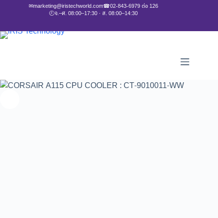
✉
marketing@iristechworld.com
☎
02-843-6979 ต่อ 126
🕘
จ.–ศ. 08:00–17:30 · ส. 08:00–14:30