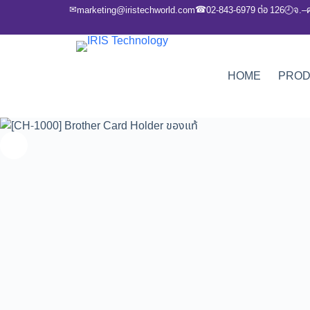
✉
☎
marketing@iristechworld.com
02-843-6979 ต่อ 126
จ.–
🕘
HOME
PRO