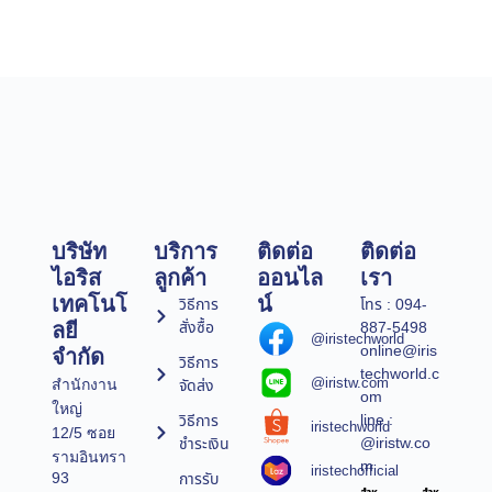
บริษัท
บริการ
ติดต่อ
ติดต่อ
ไอริส
ลูกค้า
ออนไล
เรา
เทคโนโ
น์
วิธีการ
โทร : 094-
สั่งซื้อ
887-5498
ลยี
@iristechworld
online@iris
จำกัด
วิธีการ
techworld.c
@iristw.com
จัดส่ง
สำนักงาน
om
ใหญ่
line :
วิธีการ
iristechworld
12/5 ซอย
@iristw.co
ชำระเงิน
รามอินทรา
m
iristechofficial
การรับ
93