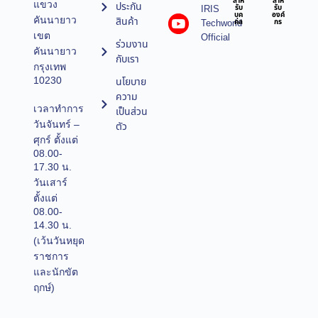
สำห
สำห
แขวง
ประกัน
IRIS
รับ
รับ
บุค
องค์
คันนายาว
สินค้า
Techworld
คล
กร
เขต
Official
ร่วมงาน
คันนายาว
กับเรา
กรุงเทพ
10230
นโยบาย
ความ
เวลาทำการ
เป็นส่วน
วันจันทร์ –
ตัว
ศุกร์ ตั้งแต่
08.00-
17.30 น.
วันเสาร์
ตั้งแต่
08.00-
14.30 น.
(เว้นวันหยุด
ราชการ
และนักขัต
ฤกษ์)