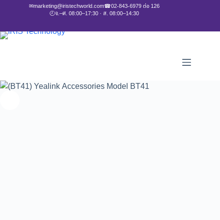
✉
marketing@iristechworld.com
☎
02-843-6979 ต่อ 126
🕘
จ.–ศ. 08:00–17:30 · ส. 08:00–14:30