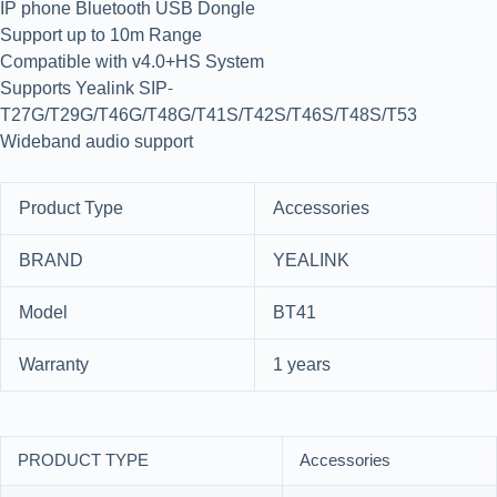
IP phone Bluetooth USB Dongle
Support up to 10m Range
Compatible with v4.0+HS System
Supports Yealink SIP-
T27G/T29G/T46G/T48G/T41S/T42S/T46S/T48S/T53
Wideband audio support
Product Type
Accessories
BRAND
YEALINK
Model
BT41
Warranty
1 years
PRODUCT TYPE
Accessories