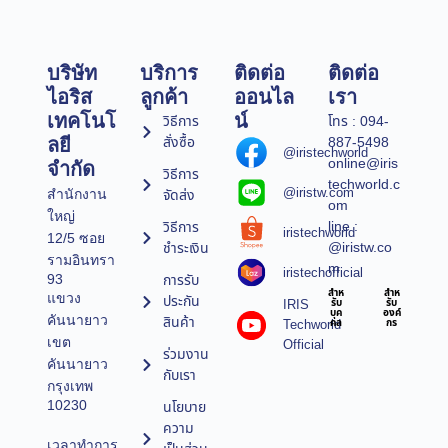
บริษัท
บริการ
ติดต่อ
ติดต่อ
ไอริส
ลูกค้า
ออนไล
เรา
เทคโนโ
น์
วิธีการ
โทร : 094-
สั่งซื้อ
887-5498
ลยี
@iristechworld
online@iris
จำกัด
วิธีการ
techworld.c
@iristw.com
จัดส่ง
สำนักงาน
om
ใหญ่
line :
วิธีการ
iristechworld
12/5 ซอย
@iristw.co
ชำระเงิน
รามอินทรา
m
iristechofficial
การรับ
93
สำห
สำห
แขวง
ประกัน
IRIS
รับ
รับ
บุค
องค์
คันนายาว
สินค้า
Techworld
คล
กร
เขต
Official
ร่วมงาน
คันนายาว
กับเรา
กรุงเทพ
10230
นโยบาย
ความ
เวลาทำการ