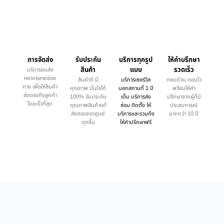
การจัดส่ง
รับประกัน
บริการทุกรูป
ให้คำบรึกษา
สินค้า
แบบ
รวดเร็ว
บริการขนส่ง
หลากหลายช่อง
สินค้าดี มี
บริการเซอร์วิส
ตอบด่วน ตอบไว
ทาง เพื่อให้สินค้า
คุณภาพ มั่นใจได้
นอกสถานที่ 1 ปี
พร้อมให้คำ
ส่งตรงถึงลูกค้า
100% รับประกัน
เต็ม บริการส่ง
ปรึกษาจากผู้ที่มี
โดยเร็วที่สุด
คุณภาพสินค้าแท้
ซ่อม ติดตั้ง ให้
ประสบการณ์
ส่งตรงจากศูนย์
บริการและรวมถึง
มากกว่า 10 ปี
ทุกชิ้น
ให้คำปรึกษาฟรี