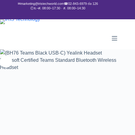
✉
marketing@iristechworld.com
☎
02-843-6979 ต่อ 126
🕘
จ.–ศ. 08:00–17:30 · ส. 08:00–14:30