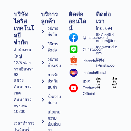
บริษัท
บริการ
ติดต่อ
ติดต่อ
ไอริส
ลูกค้า
ออนไล
เรา
เทคโนโ
น์
วิธีการ
โทร : 094-
สั่งซื้อ
887-5498
ลยี
@iristechworld
online@iris
จำกัด
วิธีการ
techworld.c
@iristw.com
จัดส่ง
สำนักงาน
om
ใหญ่
line :
วิธีการ
iristechworld
12/5 ซอย
@iristw.co
ชำระเงิน
รามอินทรา
m
iristechofficial
การรับ
93
สำห
สำห
แขวง
ประกัน
IRIS
รับ
รับ
บุค
องค์
คันนายาว
สินค้า
Techworld
คล
กร
เขต
Official
ร่วมงาน
คันนายาว
กับเรา
กรุงเทพ
10230
นโยบาย
ความ
เวลาทำการ
เป็นส่วน
วันจันทร์ –
ตัว