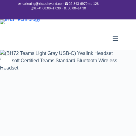
✉
marketing@iristechworld.com
☎
02-843-6979 ต่อ 126
🕘
จ.–ศ. 08:00–17:30 · ส. 08:00–14:30