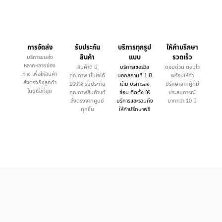
การจัดส่ง
รับประกัน
บริการทุกรูป
ให้คำบรึกษา
สินค้า
แบบ
รวดเร็ว
บริการขนส่ง
หลากหลายช่อง
สินค้าดี มี
บริการเซอร์วิส
ตอบด่วน ตอบไว
ทาง เพื่อให้สินค้า
คุณภาพ มั่นใจได้
นอกสถานที่ 1 ปี
พร้อมให้คำ
ส่งตรงถึงลูกค้า
100% รับประกัน
เต็ม บริการส่ง
ปรึกษาจากผู้ที่มี
โดยเร็วที่สุด
คุณภาพสินค้าแท้
ซ่อม ติดตั้ง ให้
ประสบการณ์
ส่งตรงจากศูนย์
บริการและรวมถึง
มากกว่า 10 ปี
ทุกชิ้น
ให้คำปรึกษาฟรี