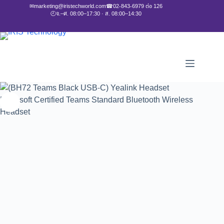
✉
marketing@iristechworld.com
☎
02-843-6979 ต่อ 126
🕘
จ.–ศ. 08:00–17:30 · ส. 08:00–14:30