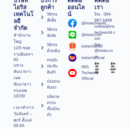
บริษัท
บริการ
ติดต่อ
ติดต่อ
ไอริส
ลูกค้า
ออนไล
เรา
เทคโนโ
น์
วิธีการ
โทร : 094-
สั่งซื้อ
887-5498
ลยี
@iristechworld
online@iris
จำกัด
วิธีการ
techworld.c
@iristw.com
จัดส่ง
สำนักงาน
om
ใหญ่
line :
วิธีการ
iristechworld
12/5 ซอย
@iristw.co
ชำระเงิน
รามอินทรา
m
iristechofficial
การรับ
93
สำห
สำห
แขวง
ประกัน
IRIS
รับ
รับ
บุค
องค์
คันนายาว
สินค้า
Techworld
คล
กร
เขต
Official
ร่วมงาน
คันนายาว
กับเรา
กรุงเทพ
10230
นโยบาย
ความ
เวลาทำการ
เป็นส่วน
วันจันทร์ –
ตัว
ศุกร์ ตั้งแต่
08.00-