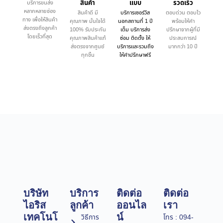
สินค้า
แบบ
รวดเร็ว
บริการขนส่ง
หลากหลายช่อง
สินค้าดี มี
บริการเซอร์วิส
ตอบด่วน ตอบไว
ทาง เพื่อให้สินค้า
คุณภาพ มั่นใจได้
นอกสถานที่ 1 ปี
พร้อมให้คำ
ส่งตรงถึงลูกค้า
100% รับประกัน
เต็ม บริการส่ง
ปรึกษาจากผู้ที่มี
โดยเร็วที่สุด
คุณภาพสินค้าแท้
ซ่อม ติดตั้ง ให้
ประสบการณ์
ส่งตรงจากศูนย์
บริการและรวมถึง
มากกว่า 10 ปี
ทุกชิ้น
ให้คำปรึกษาฟรี
บริษัท
บริการ
ติดต่อ
ติดต่อ
ไอริส
ลูกค้า
ออนไล
เรา
เทคโนโ
น์
วิธีการ
โทร : 094-