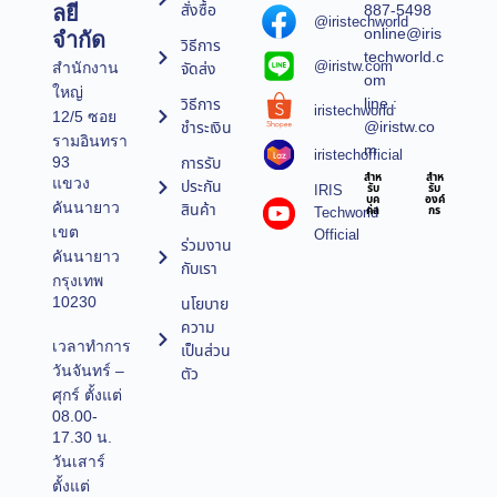
สั่งซื้อ
887-5498
ลยี
@iristechworld
online@iris
จำกัด
วิธีการ
techworld.c
@iristw.com
จัดส่ง
สำนักงาน
om
ใหญ่
line :
วิธีการ
iristechworld
12/5 ซอย
@iristw.co
ชำระเงิน
รามอินทรา
m
iristechofficial
การรับ
93
สำห
สำห
แขวง
ประกัน
IRIS
รับ
รับ
บุค
องค์
คันนายาว
สินค้า
Techworld
คล
กร
เขต
Official
ร่วมงาน
คันนายาว
กับเรา
กรุงเทพ
10230
นโยบาย
ความ
เวลาทำการ
เป็นส่วน
วันจันทร์ –
ตัว
ศุกร์ ตั้งแต่
08.00-
17.30 น.
วันเสาร์
ตั้งแต่