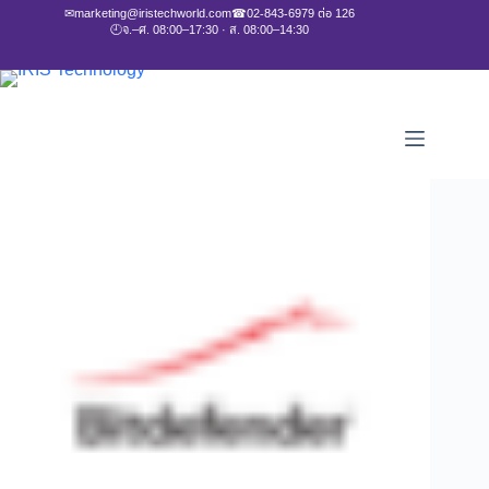
✉
marketing@iristechworld.com
☎
02-843-6979 ต่อ 126
🕘
จ.–ศ. 08:00–17:30 · ส. 08:00–14:30