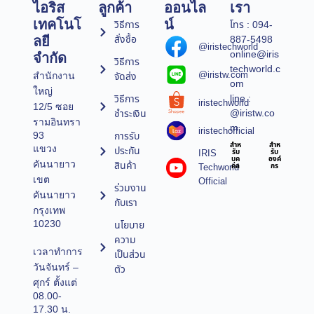
ไอริส
ลูกค้า
ออนไล
เรา
เทคโนโ
น์
วิธีการ
โทร : 094-
สั่งซื้อ
887-5498
ลยี
@iristechworld
online@iris
จำกัด
วิธีการ
techworld.c
@iristw.com
จัดส่ง
สำนักงาน
om
ใหญ่
line :
วิธีการ
iristechworld
12/5 ซอย
@iristw.co
ชำระเงิน
รามอินทรา
m
iristechofficial
การรับ
93
สำห
สำห
แขวง
ประกัน
IRIS
รับ
รับ
บุค
องค์
คันนายาว
สินค้า
Techworld
คล
กร
เขต
Official
ร่วมงาน
คันนายาว
กับเรา
กรุงเทพ
10230
นโยบาย
ความ
เวลาทำการ
เป็นส่วน
วันจันทร์ –
ตัว
ศุกร์ ตั้งแต่
08.00-
17.30 น.