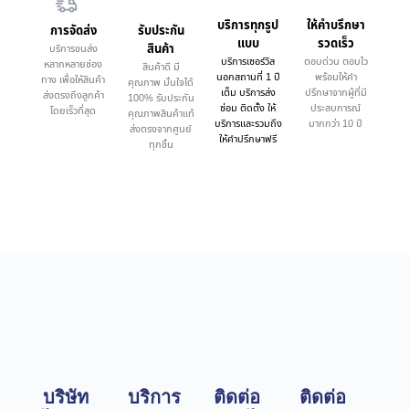
บริการทุกรูป
ให้คำบรึกษา
การจัดส่ง
รับประกัน
แบบ
รวดเร็ว
สินค้า
บริการขนส่ง
บริการเซอร์วิส
ตอบด่วน ตอบไว
หลากหลายช่อง
สินค้าดี มี
นอกสถานที่ 1 ปี
พร้อมให้คำ
ทาง เพื่อให้สินค้า
คุณภาพ มั่นใจได้
เต็ม บริการส่ง
ปรึกษาจากผู้ที่มี
ส่งตรงถึงลูกค้า
100% รับประกัน
ซ่อม ติดตั้ง ให้
ประสบการณ์
โดยเร็วที่สุด
คุณภาพสินค้าแท้
บริการและรวมถึง
มากกว่า 10 ปี
ส่งตรงจากศูนย์
ให้คำปรึกษาฟรี
ทุกชิ้น
บริษัท
บริการ
ติดต่อ
ติดต่อ