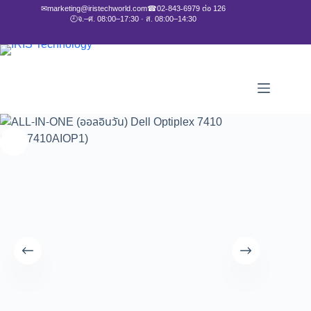
✉
marketing@iristechworld.com
☎
02-843-6979 ต่อ 126
🕘
จ.–ศ. 08:00–17:30 · ส. 08:00–14:30