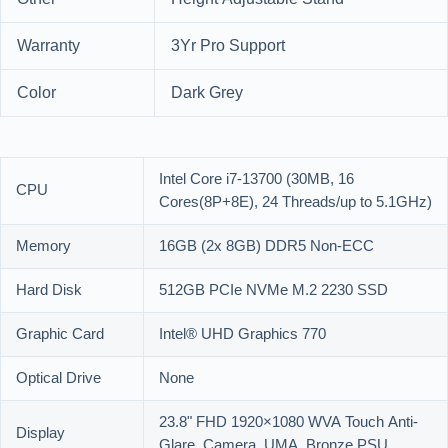
Warranty
3Yr Pro Support
Color
Dark Grey
Intel Core i7-13700 (30MB, 16
CPU
Cores(8P+8E), 24 Threads/up to 5.1GHz)
Memory
16GB (2x 8GB) DDR5 Non-ECC
Hard Disk
512GB PCIe NVMe M.2 2230 SSD
Graphic Card
Intel® UHD Graphics 770
Optical Drive
None
23.8" FHD 1920×1080 WVA Touch Anti-
Display
Glare, Camera, UMA, Bronze PSU