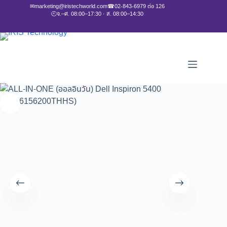
✉
marketing@iristechworld.com
☎
02-843-6979 ต่อ 126
🕘
จ.–ศ. 08:00–17:30 · ส. 08:00–14:30