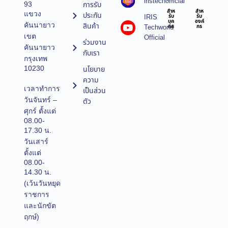
iristechofficial
การรับ
93
สำห
สำห
แขวง
ประกัน
IRIS
รับ
รับ
บุค
องค์
คันนายาว
สินค้า
Techworld
คล
กร
เขต
Official
ร่วมงาน
คันนายาว
กับเรา
กรุงเทพ
10230
นโยบาย
ความ
เวลาทำการ
เป็นส่วน
วันจันทร์ –
ตัว
ศุกร์ ตั้งแต่
08.00-
17.30 น.
วันเสาร์
ตั้งแต่
08.00-
14.30 น.
(เว้นวันหยุด
ราชการ
และนักขัต
ฤกษ์)