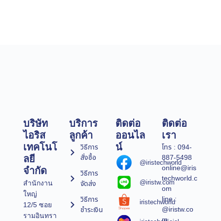
บริษัท
บริการ
ติดต่อ
ติดต่อ
ไอริส
ลูกค้า
ออนไล
เรา
เทคโนโ
น์
วิธีการ
โทร : 094-
สั่งซื้อ
887-5498
ลยี
@iristechworld
online@iris
จำกัด
วิธีการ
techworld.c
@iristw.com
จัดส่ง
สำนักงาน
om
ใหญ่
line :
วิธีการ
iristechworld
12/5 ซอย
@iristw.co
ชำระเงิน
รามอินทรา
m