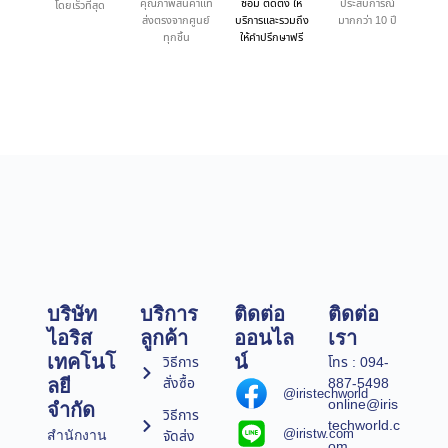
คุณภาพสินค้าแท้
ซ่อม ติดตั้ง ให้
ประสบการณ์
โดยเร็วที่สุด
ส่งตรงจากศูนย์
บริการและรวมถึง
มากกว่า 10 ปี
ทุกชิ้น
ให้คำปรึกษาฟรี
บริษัท
บริการ
ติดต่อ
ติดต่อ
ไอริส
ลูกค้า
ออนไล
เรา
เทคโนโ
น์
วิธีการ
โทร : 094-
สั่งซื้อ
887-5498
ลยี
@iristechworld
online@iris
จำกัด
วิธีการ
techworld.c
@iristw.com
จัดส่ง
สำนักงาน
om