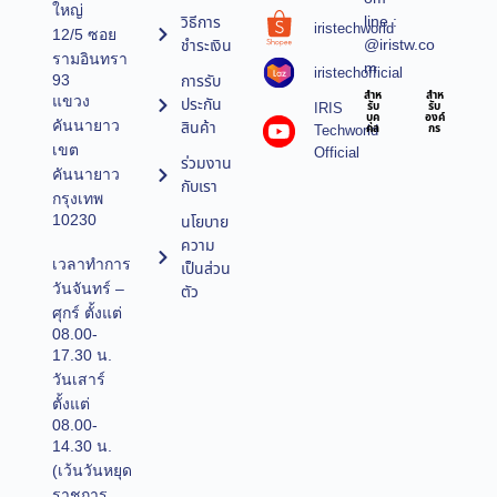
ใหญ่
line :
วิธีการ
iristechworld
12/5 ซอย
@iristw.co
ชำระเงิน
รามอินทรา
m
iristechofficial
การรับ
93
สำห
สำห
แขวง
ประกัน
IRIS
รับ
รับ
บุค
องค์
คันนายาว
สินค้า
Techworld
คล
กร
เขต
Official
ร่วมงาน
คันนายาว
กับเรา
กรุงเทพ
10230
นโยบาย
ความ
เวลาทำการ
เป็นส่วน
วันจันทร์ –
ตัว
ศุกร์ ตั้งแต่
08.00-
17.30 น.
วันเสาร์
ตั้งแต่
08.00-
14.30 น.
(เว้นวันหยุด
ราชการ