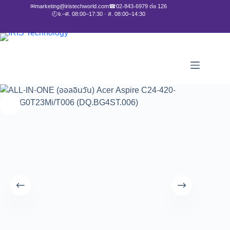
✉
marketing@iristechworld.com
☎
02-843-6979 ต่อ 126
🕘
จ.–ศ. 08:00–17:30 · ส. 08:00–14:30