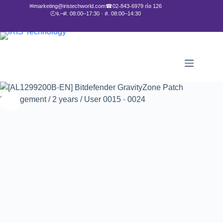
✉
marketing@iristechworld.com
☎
02-843-6979 ต่อ 126
🕘
จ.–ศ. 08:00–17:30 · ส. 08:00–14:30