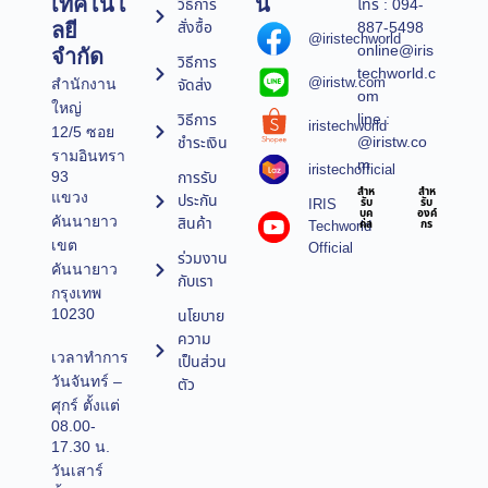
เทคโนโ
น์
วิธีการ
โทร : 094-
สั่งซื้อ
887-5498
ลยี
@iristechworld
online@iris
จำกัด
วิธีการ
techworld.c
@iristw.com
จัดส่ง
สำนักงาน
om
ใหญ่
line :
วิธีการ
iristechworld
12/5 ซอย
@iristw.co
ชำระเงิน
รามอินทรา
m
iristechofficial
การรับ
93
สำห
สำห
แขวง
ประกัน
IRIS
รับ
รับ
บุค
องค์
คันนายาว
สินค้า
Techworld
คล
กร
เขต
Official
ร่วมงาน
คันนายาว
กับเรา
กรุงเทพ
10230
นโยบาย
ความ
เวลาทำการ
เป็นส่วน
วันจันทร์ –
ตัว
ศุกร์ ตั้งแต่
08.00-
17.30 น.
วันเสาร์