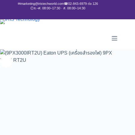
✉
marketing@iristechworld.com
☎
02-843-6979 ต่อ 126
🕘
จ.–ศ. 08:00–17:30 · ส. 08:00–14:30