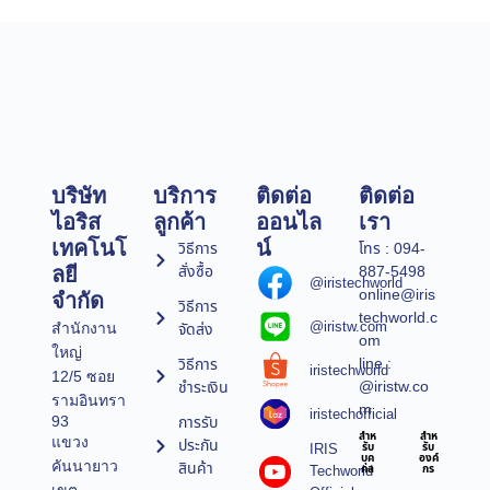
บริษัท
บริการ
ติดต่อ
ติดต่อ
ไอริส
ลูกค้า
ออนไล
เรา
เทคโนโ
น์
วิธีการ
โทร : 094-
สั่งซื้อ
887-5498
ลยี
@iristechworld
online@iris
จำกัด
วิธีการ
techworld.c
@iristw.com
จัดส่ง
สำนักงาน
om
ใหญ่
line :
วิธีการ
iristechworld
12/5 ซอย
@iristw.co
ชำระเงิน
รามอินทรา
m
iristechofficial
การรับ
93
สำห
สำห
แขวง
ประกัน
IRIS
รับ
รับ
บุค
องค์
คันนายาว
สินค้า
Techworld
คล
กร