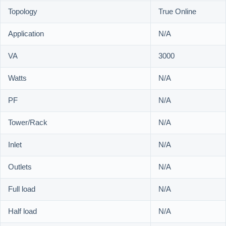
Topology
True Online
Application
N/A
VA
3000
Watts
N/A
PF
N/A
Tower/Rack
N/A
Inlet
N/A
Outlets
N/A
Full load
N/A
Half load
N/A