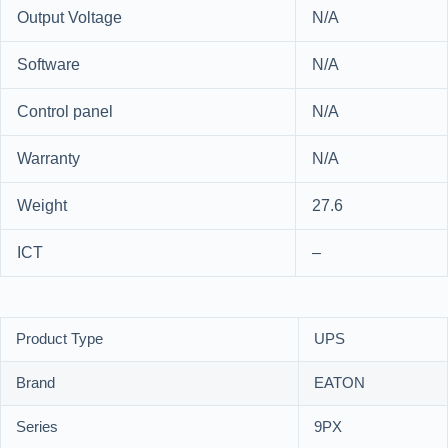
Output Voltage
N/A
Software
N/A
Control panel
N/A
Warranty
N/A
Weight
27.6
ICT
–
Product Type
UPS
Brand
EATON
Series
9PX