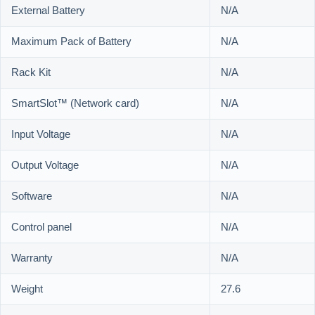
External Battery
N/A
Maximum Pack of Battery
N/A
Rack Kit
N/A
SmartSlot™ (Network card)
N/A
Input Voltage
N/A
Output Voltage
N/A
Software
N/A
Control panel
N/A
Warranty
N/A
Weight
27.6