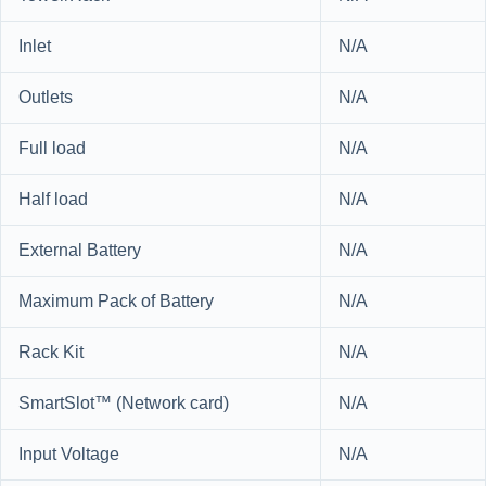
Inlet
N/A
Outlets
N/A
Full load
N/A
Half load
N/A
External Battery
N/A
Maximum Pack of Battery
N/A
Rack Kit
N/A
SmartSlot™ (Network card)
N/A
Input Voltage
N/A