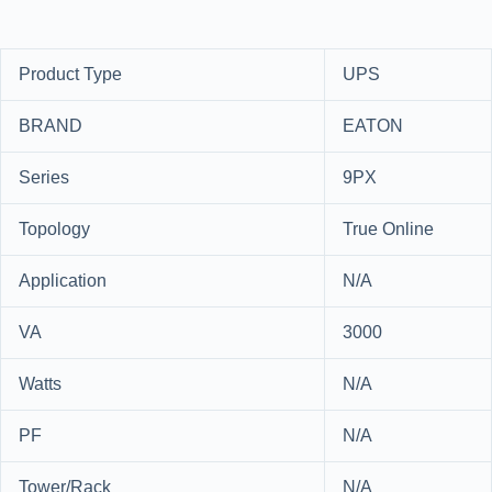
Product Type
UPS
BRAND
EATON
Series
9PX
Topology
True Online
Application
N/A
VA
3000
Watts
N/A
PF
N/A
Tower/Rack
N/A