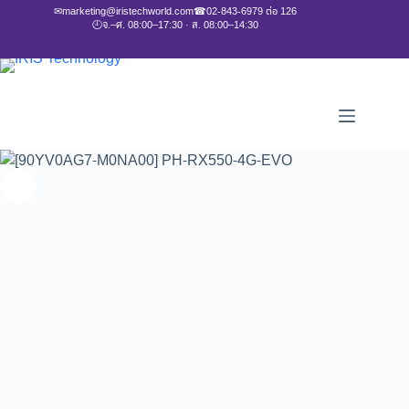
✉
marketing@iristechworld.com
☎
02-843-6979 ต่อ 126
🕘
จ.–ศ. 08:00–17:30 · ส. 08:00–14:30