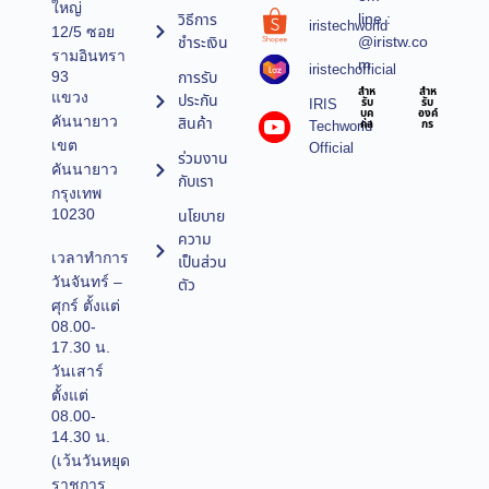
ใหญ่
line :
วิธีการ
iristechworld
12/5 ซอย
@iristw.co
ชำระเงิน
รามอินทรา
m
iristechofficial
การรับ
93
สำห
สำห
แขวง
ประกัน
IRIS
รับ
รับ
บุค
องค์
คันนายาว
สินค้า
Techworld
คล
กร
เขต
Official
ร่วมงาน
คันนายาว
กับเรา
กรุงเทพ
10230
นโยบาย
ความ
เวลาทำการ
เป็นส่วน
วันจันทร์ –
ตัว
ศุกร์ ตั้งแต่
08.00-
17.30 น.
วันเสาร์
ตั้งแต่
08.00-
14.30 น.
(เว้นวันหยุด
ราชการ