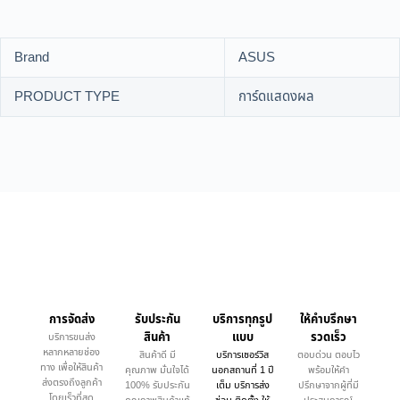
Brand
ASUS
PRODUCT TYPE
การ์ดแสดงผล
การจัดส่ง
รับประกัน
บริการทุกรูป
ให้คำบรึกษา
สินค้า
แบบ
รวดเร็ว
บริการขนส่ง
หลากหลายช่อง
สินค้าดี มี
บริการเซอร์วิส
ตอบด่วน ตอบไว
ทาง เพื่อให้สินค้า
คุณภาพ มั่นใจได้
นอกสถานที่ 1 ปี
พร้อมให้คำ
ส่งตรงถึงลูกค้า
100% รับประกัน
เต็ม บริการส่ง
ปรึกษาจากผู้ที่มี
โดยเร็วที่สุด