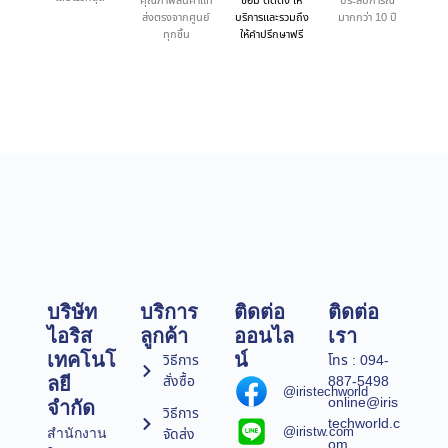
คุณภาพสินค้าแท้
ซ่อม ติดตั้ง ให้
ประสบการณ์
ส่งตรงจากศูนย์
บริการและรวมถึง
มากกว่า 10 ปี
ทุกชิ้น
ให้คำปรึกษาฟรี
บริษัท
บริการ
ติดต่อ
ติดต่อ
ไอริส
ลูกค้า
ออนไล
เรา
เทคโนโ
น์
วิธีการ
โทร : 094-
สั่งซื้อ
887-5498
ลยี
@iristechworld
online@iris
จำกัด
วิธีการ
techworld.c
@iristw.com
จัดส่ง
สำนักงาน
om