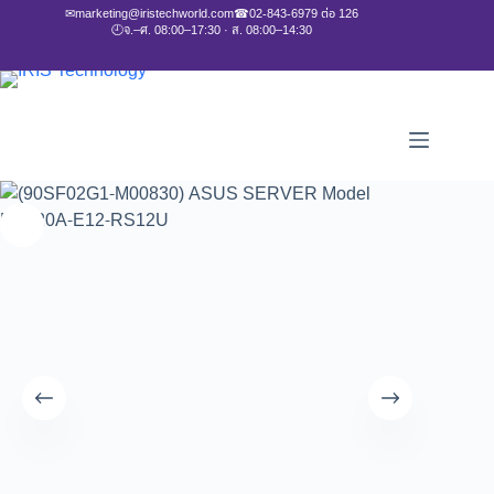
✉
marketing@iristechworld.com
☎
02-843-6979 ต่อ 126
🕘
จ.–ศ. 08:00–17:30 · ส. 08:00–14:30