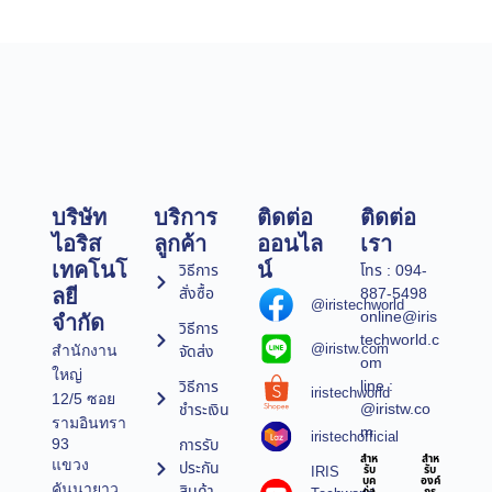
บริษัท
บริการ
ติดต่อ
ติดต่อ
ไอริส
ลูกค้า
ออนไล
เรา
เทคโนโ
น์
วิธีการ
โทร : 094-
สั่งซื้อ
887-5498
ลยี
@iristechworld
online@iris
จำกัด
วิธีการ
techworld.c
@iristw.com
จัดส่ง
สำนักงาน
om
ใหญ่
line :
วิธีการ
iristechworld
12/5 ซอย
@iristw.co
ชำระเงิน
รามอินทรา
m
iristechofficial
การรับ
93
สำห
สำห
แขวง
ประกัน
IRIS
รับ
รับ
บุค
องค์
คันนายาว
สินค้า