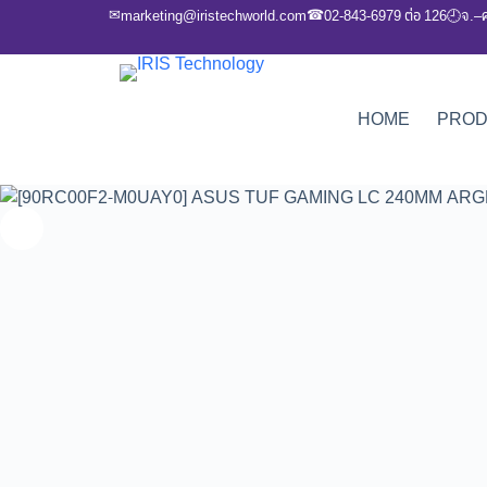
✉
☎
marketing@iristechworld.com
02-843-6979 ต่อ 126
จ.–
🕘
HOME
PRO