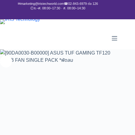
✉
marketing@iristechworld.com
☎
02-843-6979 ต่อ 126
🕘
จ.–ศ. 08:00–17:30 · ส. 08:00–14:30