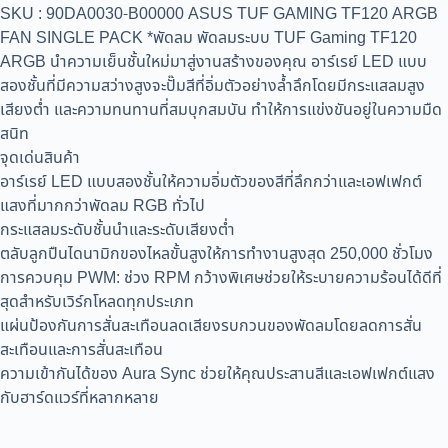
SKU : 90DA0030-B00000 ASUS TUF GAMING TF120 ARGB
FAN SINGLE PACK *พัดลม พัดลมระบบ TUF Gaming TF120
ARGB นำความเย็นชั้นใหม่มาสู่งานสร้างของคุณ อาร์เรย์ LED แบบ
สองชั้นที่มีความสว่างสูงจะปั๊มสีที่อิ่มตัวอย่างล้ำลึกโดยมีกระแสลมสูง
เสียงต่ำ และความทนทานที่สมบุกสมบัน ทำให้การแข่งขันอยู่ในความมืด
สนิท
จุดเด่นสินค้า
อาร์เรย์ LED แบบสองชั้นให้ความอิ่มตัวของสีที่ลึกกว่าและเอฟเฟกต์
แสงที่มากกว่าพัดลม RGB ทั่วไป
กระแสลมระดับชั้นนำและระดับเสียงต่ำ
ตลับลูกปืนไดนามิกของไหลขั้นสูงให้การทำงานสูงสุด 250,000 ชั่วโมง
การควบคุม PWM: ช่วง RPM กว้างพิเศษช่วยให้ระบายความร้อนได้ดีที่
สุดสำหรับเวิร์กโหลดทุกประเภท
แผ่นป้องกันการสั่นสะเทือนลดเสียงรบกวนของพัดลมโดยลดการสั่น
สะเทือนและการสั่นสะเทือน
ความเข้ากันได้ของ Aura Sync ช่วยให้คุณประสานสีและเอฟเฟกต์แสง
กับฮาร์ดแวร์ที่หลากหลาย