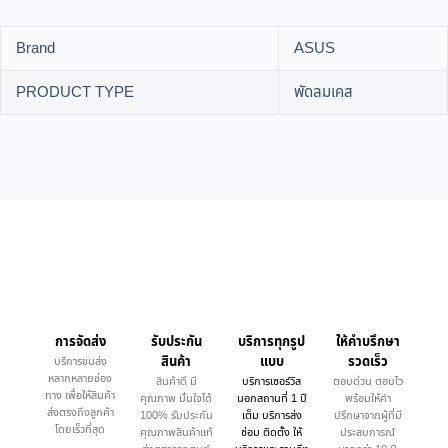
Brand
ASUS
PRODUCT TYPE
พัดลมเคส
การจัดส่ง
รับประกัน
บริการทุกรูป
ให้คำบรึกษา
สินค้า
แบบ
รวดเร็ว
บริการขนส่ง
หลากหลายช่อง
สินค้าดี มี
บริการเซอร์วิส
ตอบด่วน ตอบไว
ทาง เพื่อให้สินค้า
คุณภาพ มั่นใจได้
นอกสถานที่ 1 ปี
พร้อมให้คำ
ส่งตรงถึงลูกค้า
100% รับประกัน
เต็ม บริการส่ง
ปรึกษาจากผู้ที่มี
โดยเร็วที่สุด
คุณภาพสินค้าแท้
ซ่อม ติดตั้ง ให้
ประสบการณ์