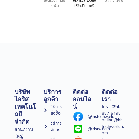
ส่งตรงจากศูนย์
บริการและรวมถึง
มากกว่า 10 ปี
ทุกชิ้น
ให้คำปรึกษาฟรี
บริษัท
บริการ
ติดต่อ
ติดต่อ
ไอริส
ลูกค้า
ออนไล
เรา
เทคโนโ
น์
วิธีการ
โทร : 094-
สั่งซื้อ
887-5498
ลยี
@iristechworld
online@iris
จำกัด
วิธีการ
techworld.c
@iristw.com
จัดส่ง
สำนักงาน
om
ใหญ่