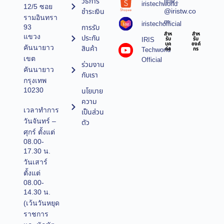
line :
วิธีการ
iristechworld
12/5 ซอย
@iristw.co
ชำระเงิน
รามอินทรา
m
iristechofficial
การรับ
93
สำห
สำห
แขวง
ประกัน
IRIS
รับ
รับ
บุค
องค์
คันนายาว
สินค้า
Techworld
คล
กร
เขต
Official
ร่วมงาน
คันนายาว
กับเรา
กรุงเทพ
10230
นโยบาย
ความ
เวลาทำการ
เป็นส่วน
วันจันทร์ –
ตัว
ศุกร์ ตั้งแต่
08.00-
17.30 น.
วันเสาร์
ตั้งแต่
08.00-
14.30 น.
(เว้นวันหยุด
ราชการ