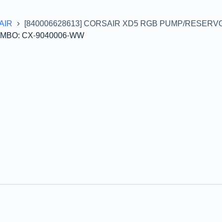
AIR
[840006628613] CORSAIR XD5 RGB PUMP/RESERV
OMBO: CX-9040006-WW