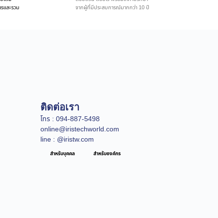
ิการและรวม
จากผู้ที่มีประสบการณ์มากกว่า 10 ปี
ติดต่อเรา
โทร : 094-887-5498
online@iristechworld.com
line : @iristw.com
สำหรับบุคคล
สำหรับองค์กร