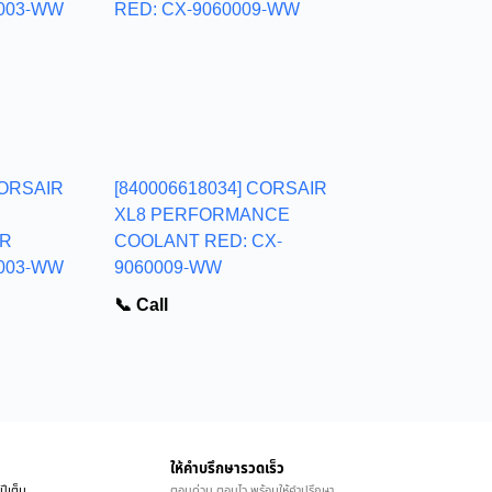
CORSAIR
[840006618034] CORSAIR
XL8 PERFORMANCE
IR
COOLANT RED: CX-
003-WW
9060009-WW
📞 Call
ให้คำบรึกษารวดเร็ว
ปีเต็ม
ตอบด่วน ตอบไว พร้อมให้คำปรึกษา