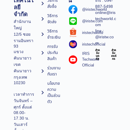
เทคโนโ
น์
วิธีการ
โทร : 094-
สั่งซื้อ
887-5498
ลยี
@iristechworld
online@iris
จำกัด
วิธีการ
techworld.c
@iristw.com
จัดส่ง
สำนักงาน
om
ใหญ่
line :
วิธีการ
iristechworld
12/5 ซอย
@iristw.co
ชำระเงิน
รามอินทรา
m
iristechofficial
การรับ
93
สำห
สำห
แขวง
ประกัน
IRIS
รับ
รับ
บุค
องค์
คันนายาว
สินค้า
Techworld
คล
กร
เขต
Official
ร่วมงาน
คันนายาว
กับเรา
กรุงเทพ
10230
นโยบาย
ความ
เวลาทำการ
เป็นส่วน
วันจันทร์ –
ตัว
ศุกร์ ตั้งแต่
08.00-
17.30 น.
วันเสาร์