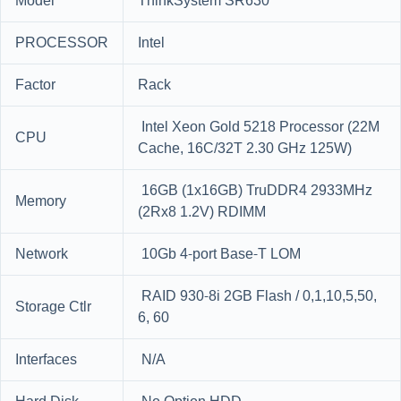
Model
ThinkSystem SR630
PROCESSOR
Intel
Factor
Rack
Intel Xeon Gold 5218 Processor (22M
CPU
Cache, 16C/32T 2.30 GHz 125W)
16GB (1x16GB) TruDDR4 2933MHz
Memory
(2Rx8 1.2V) RDIMM
Network
10Gb 4-port Base-T LOM
RAID 930-8i 2GB Flash / 0,1,10,5,50,
Storage Ctlr
6, 60
Interfaces
N/A