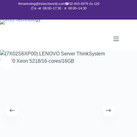
✉
marketing@iristechworld.com
☎
02-843-6979 ต่อ 126
🕘
จ.–ศ. 08:00–17:30 · ส. 08:00–14:30