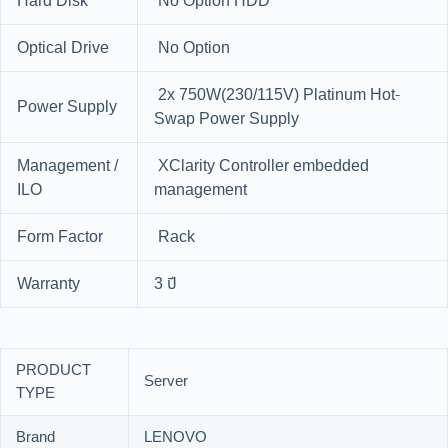
Hard Disk
No Option HDD
Optical Drive
No Option
2x 750W(230/115V) Platinum Hot-
Power Supply
Swap Power Supply
Management /
XClarity Controller embedded
ILO
management
Form Factor
Rack
Warranty
3 ปี
PRODUCT
Server
TYPE
Brand
LENOVO