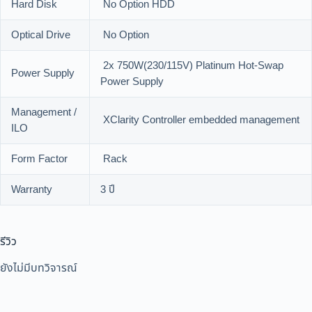
Hard Disk
No Option HDD
Optical Drive
No Option
2x 750W(230/115V) Platinum Hot-Swap
Power Supply
Power Supply
Management /
XClarity Controller embedded management
ILO
Form Factor
Rack
Warranty
3 ปี
รีวิว
ยังไม่มีบทวิจารณ์