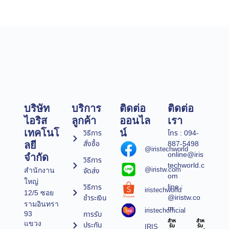
บริษัท
บริการ
ติดต่อ
ติดต่อ
ไอริส
ลูกค้า
ออนไล
เรา
เทคโนโ
น์
วิธีการ
โทร : 094-
สั่งซื้อ
887-5498
ลยี
@iristechworld
online@iris
จำกัด
วิธีการ
techworld.c
@iristw.com
จัดส่ง
สำนักงาน
om
ใหญ่
line :
วิธีการ
iristechworld
12/5 ซอย
@iristw.co
ชำระเงิน
รามอินทรา
m
iristechofficial
การรับ
93
สำห
สำห
แขวง
ประกัน
IRIS
รับ
รับ