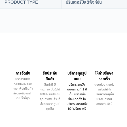
PRODUCT TYPE
ปริ้นเตอร์มัลติฟังก์ชัน
การจัดส่ง
รับประกัน
บริการทุกรูป
ให้คำบรึกษา
สินค้า
แบบ
รวดเร็ว
บริการขนส่ง
หลากหลายช่อง
สินค้าดี มี
บริการเซอร์วิส
ตอบด่วน ตอบไว
ทาง เพื่อให้สินค้า
คุณภาพ มั่นใจได้
นอกสถานที่ 1 ปี
พร้อมให้คำ
ส่งตรงถึงลูกค้า
100% รับประกัน
เต็ม บริการส่ง
ปรึกษาจากผู้ที่มี
โดยเร็วที่สุด
คุณภาพสินค้าแท้
ซ่อม ติดตั้ง ให้
ประสบการณ์
ส่งตรงจากศูนย์
บริการและรวมถึง
มากกว่า 10 ปี
ทุกชิ้น
ให้คำปรึกษาฟรี