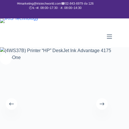
✉
marketing@iristechworld.com
☎
02-843-6979 ต่อ 126
🕘
จ.–ศ. 08:00–17:30 · ส. 08:00–14:30