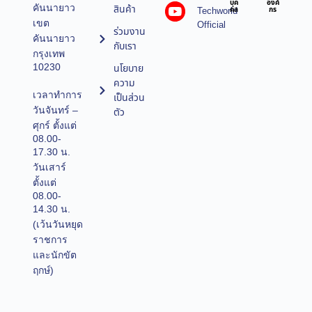
บุค
องค์
คันนายาว
สินค้า
Techworld
คล
กร
เขต
Official
ร่วมงาน
คันนายาว
กับเรา
กรุงเทพ
10230
นโยบาย
ความ
เวลาทำการ
เป็นส่วน
วันจันทร์ –
ตัว
ศุกร์ ตั้งแต่
08.00-
17.30 น.
วันเสาร์
ตั้งแต่
08.00-
14.30 น.
(เว้นวันหยุด
ราชการ
และนักขัต
ฤกษ์)