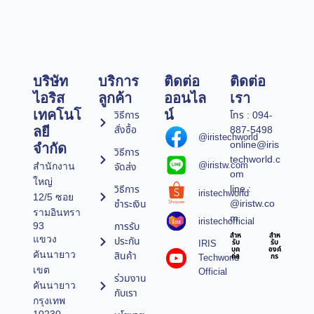
บริษัท
บริการ
ติดต่อ
ติดต่อ
ไอริส
ลูกค้า
ออนไล
เรา
เทคโนโ
น์
วิธีการ
โทร : 094-
สั่งซื้อ
887-5498
ลยี
@iristechworld
online@iris
จำกัด
วิธีการ
techworld.c
@iristw.com
จัดส่ง
สำนักงาน
om
ใหญ่
line :
วิธีการ
iristechworld
12/5 ซอย
@iristw.co
ชำระเงิน
รามอินทรา
m
iristechofficial
การรับ
93
สำห
สำห
แขวง
ประกัน
IRIS
รับ
รับ
บุค
องค์
คันนายาว
สินค้า
Techworld
คล
กร
เขต
Official
ร่วมงาน
คันนายาว
กับเรา
กรุงเทพ