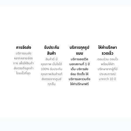
การจัดส่ง
รับประกัน
บริการทุกรูป
ให้คำบรึกษา
สินค้า
แบบ
รวดเร็ว
บริการขนส่ง
หลากหลายช่อง
สินค้าดี มี
บริการเซอร์วิส
ตอบด่วน ตอบไว
ทาง เพื่อให้สินค้า
คุณภาพ มั่นใจได้
นอกสถานที่ 1 ปี
พร้อมให้คำ
ส่งตรงถึงลูกค้า
100% รับประกัน
เต็ม บริการส่ง
ปรึกษาจากผู้ที่มี
โดยเร็วที่สุด
คุณภาพสินค้าแท้
ซ่อม ติดตั้ง ให้
ประสบการณ์
ส่งตรงจากศูนย์
บริการและรวมถึง
มากกว่า 10 ปี
ทุกชิ้น
ให้คำปรึกษาฟรี