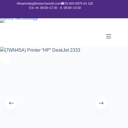
✉
marketing@iristechworld.com
☎
02-843-6979 ต่อ 126
🕘
จ.–ศ. 08:00–17:30 · ส. 08:00–14:30