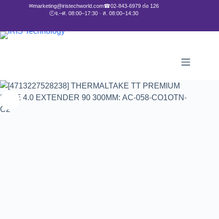
✉
marketing@iristechworld.com
☎
02-843-6979 ต่อ 126
🕘
จ.–ศ. 08:00–17:30 · ส. 08:00–14:30