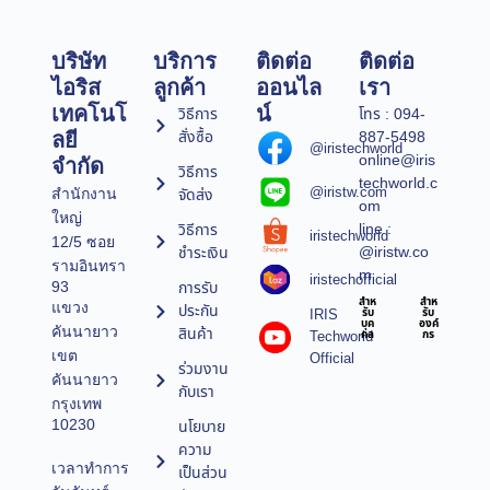
บริษัท
บริการ
ติดต่อ
ติดต่อ
ไอริส
ลูกค้า
ออนไล
เรา
เทคโนโ
น์
วิธีการ
โทร : 094-
สั่งซื้อ
887-5498
ลยี
@iristechworld
online@iris
จำกัด
วิธีการ
techworld.c
@iristw.com
จัดส่ง
สำนักงาน
om
ใหญ่
line :
วิธีการ
iristechworld
12/5 ซอย
@iristw.co
ชำระเงิน
รามอินทรา
m
iristechofficial
การรับ
93
สำห
สำห
แขวง
ประกัน
IRIS
รับ
รับ
บุค
องค์
คันนายาว
สินค้า
Techworld
คล
กร
เขต
Official
ร่วมงาน
คันนายาว
กับเรา
กรุงเทพ
10230
นโยบาย
ความ
เวลาทำการ
เป็นส่วน