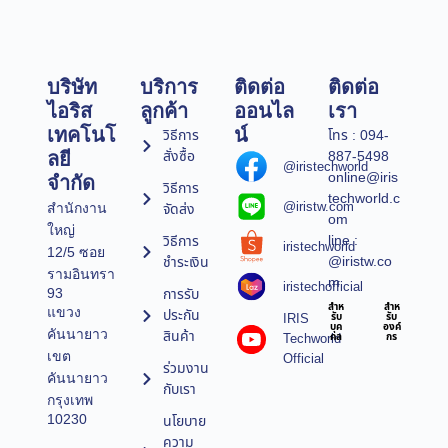
บริษัท
บริการ
ติดต่อ
ติดต่อ
ไอริส
ลูกค้า
ออนไล
เรา
เทคโนโ
น์
วิธีการ
โทร : 094-
สั่งซื้อ
887-5498
ลยี
@iristechworld
online@iris
จำกัด
วิธีการ
techworld.c
@iristw.com
จัดส่ง
สำนักงาน
om
ใหญ่
line :
วิธีการ
iristechworld
12/5 ซอย
@iristw.co
ชำระเงิน
รามอินทรา
m
iristechofficial
การรับ
93
สำห
สำห
แขวง
ประกัน
IRIS
รับ
รับ
บุค
องค์
คันนายาว
สินค้า
Techworld
คล
กร
เขต
Official
ร่วมงาน
คันนายาว
กับเรา
กรุงเทพ
10230
นโยบาย
ความ