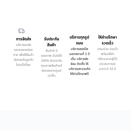
บริการทุกรูป
ให้คำบรึกษา
การจัดส่ง
รับประกัน
แบบ
รวดเร็ว
สินค้า
บริการขนส่ง
บริการเซอร์วิส
ตอบด่วน ตอบไว
หลากหลายช่อง
สินค้าดี มี
นอกสถานที่ 1 ปี
พร้อมให้คำ
ทาง เพื่อให้สินค้า
คุณภาพ มั่นใจได้
เต็ม บริการส่ง
ปรึกษาจากผู้ที่มี
ส่งตรงถึงลูกค้า
100% รับประกัน
ซ่อม ติดตั้ง ให้
ประสบการณ์
โดยเร็วที่สุด
คุณภาพสินค้าแท้
บริการและรวมถึง
มากกว่า 10 ปี
ส่งตรงจากศูนย์
ให้คำปรึกษาฟรี
ทุกชิ้น