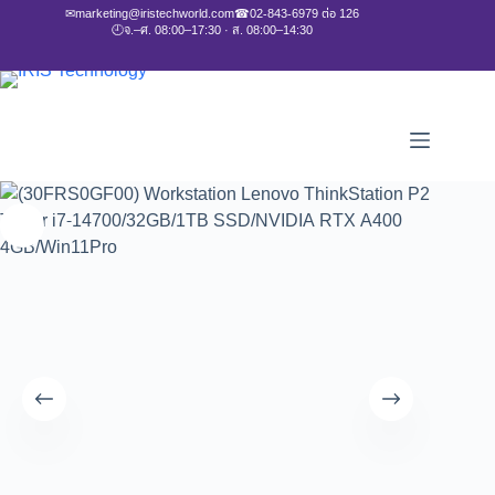
✉
marketing@iristechworld.com
☎
02-843-6979 ต่อ 126
🕘
จ.–ศ. 08:00–17:30 · ส. 08:00–14:30