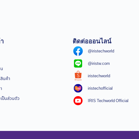
้า
ติดต่อออนไลน์
@iristechworld
@iristw.com
ิน
iristechworld
สินค้า
iristechofficial
รา
ป็นส่วนตัว
IRIS Techworld Official