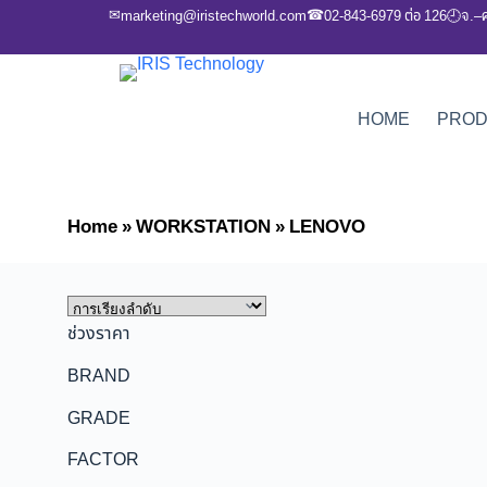
✉
☎
marketing@iristechworld.com
02-843-6979 ต่อ 126
จ.–
🕘
HOME
PRO
Home
»
WORKSTATION
»
LENOVO
ช่วงราคา
BRAND
GRADE
FACTOR