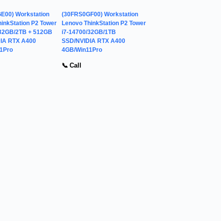
E00) Workstation
(30FRS0GF00) Workstation
inkStation P2 Tower
Lenovo ThinkStation P2 Tower
/32GB/2TB + 512GB
i7-14700/32GB/1TB
IA RTX A400
SSD/NVIDIA RTX A400
1Pro
4GB/Win11Pro
📞 Call