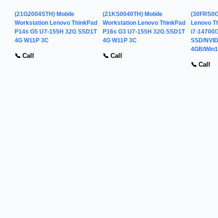
(21G2004STH) Mobile
(21KS0040TH) Mobile
(30FRS0G
Workstation Lenovo ThinkPad
Workstation Lenovo ThinkPad
Lenovo Th
P14s G5 U7-155H 32G SSD1T
P16s G3 U7-155H 32G SSD1T
i7-14700
4G W11P 3C
4G W11P 3C
SSD/NVID
4GB/Win1
📞 Call
📞 Call
📞 Call