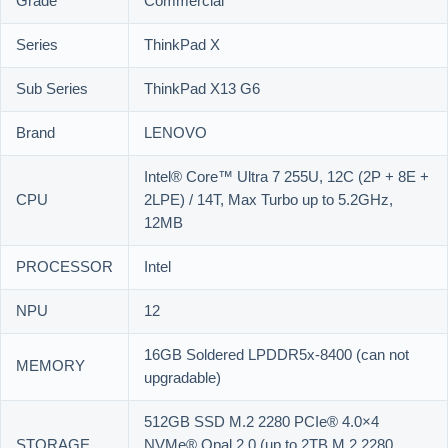
Grade
Commercial
Series
ThinkPad X
Sub Series
ThinkPad X13 G6
Brand
LENOVO
Intel® Core™ Ultra 7 255U, 12C (2P + 8E +
CPU
2LPE) / 14T, Max Turbo up to 5.2GHz,
12MB
PROCESSOR
Intel
NPU
12
16GB Soldered LPDDR5x-8400 (can not
MEMORY
upgradable)
512GB SSD M.2 2280 PCIe® 4.0×4
STORAGE
NVMe® Opal 2.0 (up to 2TB M.2 2280