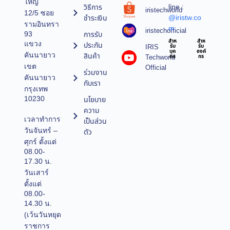
ใหญ่
line :
วิธีการ
iristechworld
12/5 ซอย
@iristw.co
ชำระเงิน
รามอินทรา
m
iristechofficial
การรับ
93
สำห
สำห
แขวง
ประกัน
IRIS
รับ
รับ
บุค
องค์
คันนายาว
สินค้า
Techworld
คล
กร
เขต
Official
ร่วมงาน
คันนายาว
กับเรา
กรุงเทพ
10230
นโยบาย
ความ
เวลาทำการ
เป็นส่วน
วันจันทร์ –
ตัว
ศุกร์ ตั้งแต่
08.00-
17.30 น.
วันเสาร์
ตั้งแต่
08.00-
14.30 น.
(เว้นวันหยุด
ราชการ