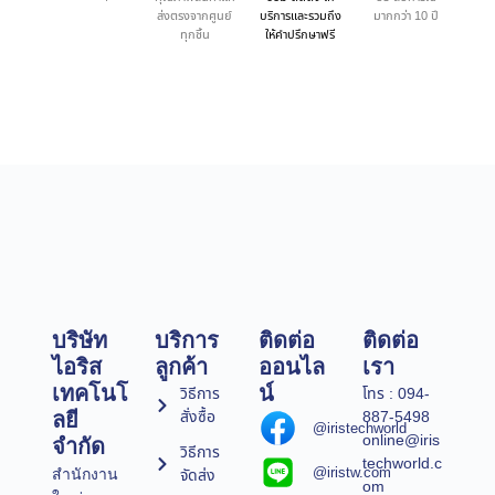
ส่งตรงจากศูนย์
บริการและรวมถึง
มากกว่า 10 ปี
ทุกชิ้น
ให้คำปรึกษาฟรี
บริษัท
บริการ
ติดต่อ
ติดต่อ
ไอริส
ลูกค้า
ออนไล
เรา
เทคโนโ
น์
วิธีการ
โทร : 094-
สั่งซื้อ
887-5498
ลยี
@iristechworld
online@iris
จำกัด
วิธีการ
techworld.c
@iristw.com
จัดส่ง
สำนักงาน
om