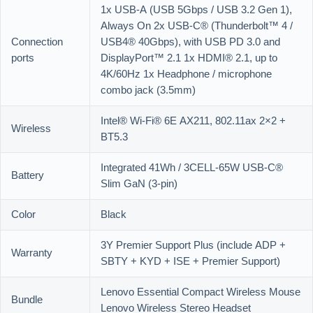
1x USB-A (USB 5Gbps / USB 3.2 Gen 1),
Always On 2x USB-C® (Thunderbolt™ 4 /
Connection
USB4® 40Gbps), with USB PD 3.0 and
ports
DisplayPort™ 2.1 1x HDMI® 2.1, up to
4K/60Hz 1x Headphone / microphone
combo jack (3.5mm)
Intel® Wi-Fi® 6E AX211, 802.11ax 2×2 +
Wireless
BT5.3
Integrated 41Wh / 3CELL-65W USB-C®
Battery
Slim GaN (3-pin)
Color
Black
3Y Premier Support Plus (include ADP +
Warranty
SBTY + KYD + ISE + Premier Support)
Lenovo Essential Compact Wireless Mouse
Bundle
Lenovo Wireless Stereo Headset