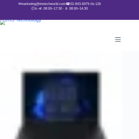
✉
marketing@iristechworld.com
☎
02-843-6979 ต่อ 126
🕘
จ.–ศ. 08:00–17:30 · ส. 08:00–14:30