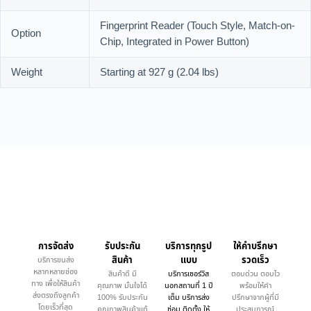
Fingerprint Reader (Touch Style, Match-on-
Option
Chip, Integrated in Power Button)
Weight
Starting at 927 g (2.04 lbs)
การจัดส่ง
รับประกัน
บริการทุกรูป
ให้คำบรึกษา
สินค้า
แบบ
รวดเร็ว
บริการขนส่ง
หลากหลายช่อง
สินค้าดี มี
บริการเซอร์วิส
ตอบด่วน ตอบไว
ทาง เพื่อให้สินค้า
คุณภาพ มั่นใจได้
นอกสถานที่ 1 ปี
พร้อมให้คำ
ส่งตรงถึงลูกค้า
100% รับประกัน
เต็ม บริการส่ง
ปรึกษาจากผู้ที่มี
โดยเร็วที่สุด
คุณภาพสินค้าแท้
ซ่อม ติดตั้ง ให้
ประสบการณ์