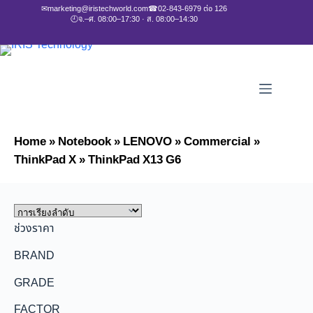
✉
marketing@iristechworld.com
☎
02-843-6979 ต่อ 126
🕘
จ.–ศ. 08:00–17:30 · ส. 08:00–14:30
Home
»
Notebook
»
LENOVO
»
Commercial
»
ThinkPad X
»
ThinkPad X13 G6
ช่วงราคา
BRAND
GRADE
FACTOR