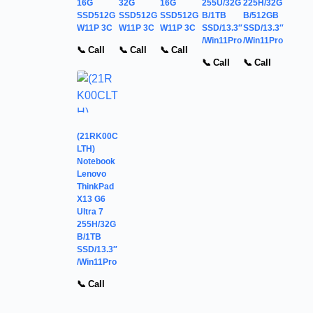
16G
32G
16G
255U/32G
225H/32G
SSD512G
SSD512G
SSD512G
B/1TB
B/512GB
W11P 3C
W11P 3C
W11P 3C
SSD/13.3″
SSD/13.3″
/Win11Pro
/Win11Pro
📞 Call
📞 Call
📞 Call
📞 Call
📞 Call
(21RK00C
LTH)
Notebook
Lenovo
ThinkPad
X13 G6
Ultra 7
255H/32G
B/1TB
SSD/13.3″
/Win11Pro
📞 Call