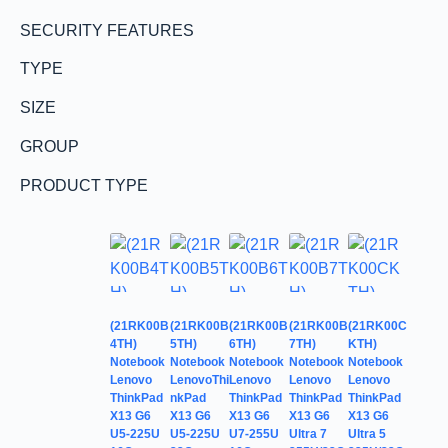
SECURITY FEATURES
TYPE
SIZE
GROUP
PRODUCT TYPE
(21RK00B
(21RK00B
(21RK00B
(21RK00B
(21RK00C
4TH)
5TH)
6TH)
7TH)
KTH)
Notebook
Notebook
Notebook
Notebook
Notebook
Lenovo
LenovoThi
Lenovo
Lenovo
Lenovo
ThinkPad
nkPad
ThinkPad
ThinkPad
ThinkPad
X13 G6
X13 G6
X13 G6
X13 G6
X13 G6
U5-225U
U5-225U
U7-255U
Ultra 7
Ultra 5