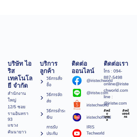
บริษัท ไอ
บริการ
ติดต่อ
ติดต่อเรา
ริส
ลูกค้า
ออนไลน์
โทร : 094-
887-5498
เทคโนโล
วิธีการสั่ง
@iristechworld
online@iriste
ซื้อ
ยี จำกัด
chworld.com
@iristw.com
สำนักงาน
วิธีการจัด
line :
ใหญ่
ส่ง
@iristw.com
iristechworld
12/5 ซอย
วิธีการชำระ
สำหรั
สำหรั
รามอินทรา
บ
บองค์
เงิน
iristechofficial
บุคค
กร
93
ล
แขวง
การรับ
IRIS
คันนายาว
ประกัน
Techworld