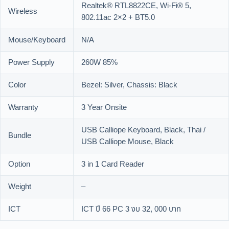
Realtek® RTL8822CE, Wi-Fi® 5,
Wireless
802.11ac 2×2 + BT5.0
Mouse/Keyboard
N/A
Power Supply
260W 85%
Color
Bezel: Silver, Chassis: Black
Warranty
3 Year Onsite
USB Calliope Keyboard, Black, Thai /
Bundle
USB Calliope Mouse, Black
Option
3 in 1 Card Reader
Weight
–
ICT
ICT ปี 66 PC 3 งบ 32, 000 บาท