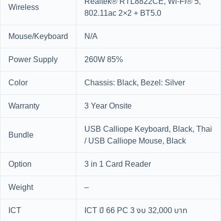
Realtek® RTL8822CE, Wi-Fi® 5,
Wireless
802.11ac 2×2 + BT5.0
Mouse/Keyboard
N/A
Power Supply
260W 85%
Color
Chassis: Black, Bezel: Silver
Warranty
3 Year Onsite
USB Calliope Keyboard, Black, Thai
Bundle
/ USB Calliope Mouse, Black
Option
3 in 1 Card Reader
Weight
–
ICT
ICT ปี 66 PC 3 งบ 32,000 บาท