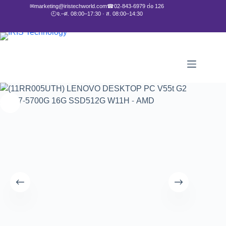
✉
marketing@iristechworld.com
☎
02-843-6979 ต่อ 126
🕘
จ.–ศ. 08:00–17:30 · ส. 08:00–14:30