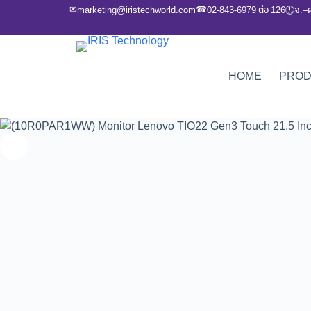
✉
☎
marketing@iristechworld.com
02-843-6979 ต่อ 126
จ.–
🕘
HOME
PRO