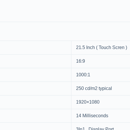
21.5 Inch ( Touch Scren )
16:9
1000:1
250 cd/m2 typical
1920×1080
14 Milliseconds
3In1 , Display Port