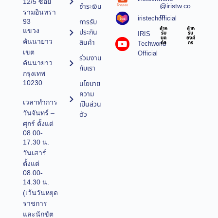
12/5 ซอย
@iristw.co
ชำระเงิน
รามอินทรา
m
iristechofficial
การรับ
93
สำห
สำห
แขวง
ประกัน
IRIS
รับ
รับ
บุค
องค์
คันนายาว
สินค้า
Techworld
คล
กร
เขต
Official
ร่วมงาน
คันนายาว
กับเรา
กรุงเทพ
10230
นโยบาย
ความ
เวลาทำการ
เป็นส่วน
วันจันทร์ –
ตัว
ศุกร์ ตั้งแต่
08.00-
17.30 น.
วันเสาร์
ตั้งแต่
08.00-
14.30 น.
(เว้นวันหยุด
ราชการ
และนักขัต