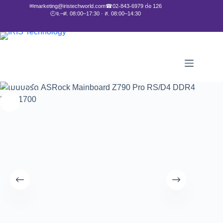
✉
marketing@iristechworld.com
☎
02-843-6979 ต่อ 126
🕘
จ.–ศ. 08:00–17:30 · ส. 08:00–14:30