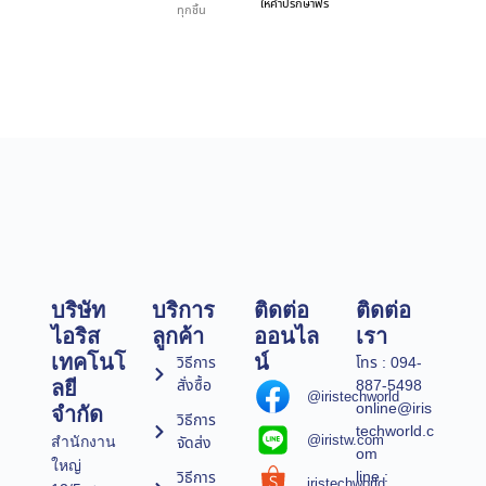
ให้คำปรึกษาฟรี
ทุกชิ้น
บริษัท
บริการ
ติดต่อ
ติดต่อ
ไอริส
ลูกค้า
ออนไล
เรา
เทคโนโ
น์
วิธีการ
โทร : 094-
สั่งซื้อ
887-5498
ลยี
@iristechworld
online@iris
จำกัด
วิธีการ
techworld.c
@iristw.com
จัดส่ง
สำนักงาน
om
ใหญ่
line :
วิธีการ
iristechworld