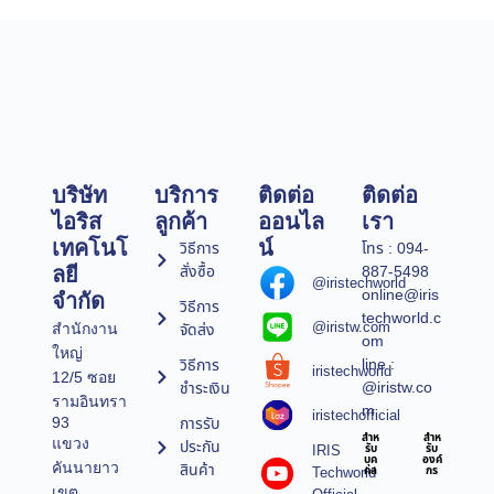
บริษัท
บริการ
ติดต่อ
ติดต่อ
ไอริส
ลูกค้า
ออนไล
เรา
เทคโนโ
น์
วิธีการ
โทร : 094-
สั่งซื้อ
887-5498
ลยี
@iristechworld
online@iris
จำกัด
วิธีการ
techworld.c
@iristw.com
จัดส่ง
สำนักงาน
om
ใหญ่
line :
วิธีการ
iristechworld
12/5 ซอย
@iristw.co
ชำระเงิน
รามอินทรา
m
iristechofficial
การรับ
93
สำห
สำห
แขวง
ประกัน
IRIS
รับ
รับ
บุค
องค์
คันนายาว
สินค้า
Techworld
คล
กร
เขต