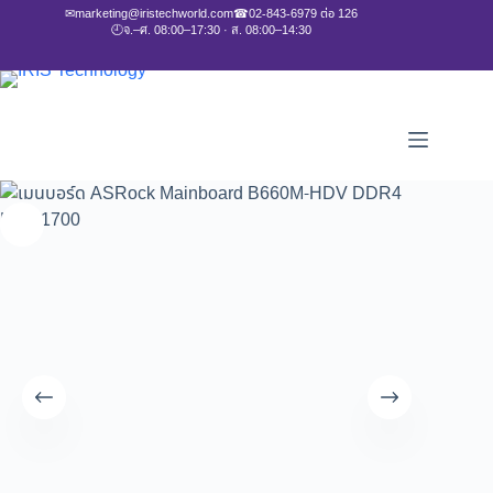
✉
marketing@iristechworld.com
☎
02-843-6979 ต่อ 126
🕘
จ.–ศ. 08:00–17:30 · ส. 08:00–14:30