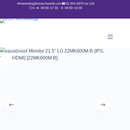
✉
marketing@iristechworld.com
☎
02-843-6979 ต่อ 126
🕘
จ.–ศ. 08:00–17:30 · ส. 08:00–14:30