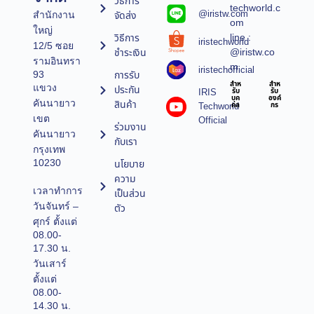
วิธีการ
techworld.c
@iristw.com
จัดส่ง
สำนักงาน
om
ใหญ่
line :
วิธีการ
iristechworld
12/5 ซอย
@iristw.co
ชำระเงิน
รามอินทรา
m
iristechofficial
การรับ
93
สำห
สำห
แขวง
ประกัน
IRIS
รับ
รับ
บุค
องค์
คันนายาว
สินค้า
Techworld
คล
กร
เขต
Official
ร่วมงาน
คันนายาว
กับเรา
กรุงเทพ
10230
นโยบาย
ความ
เวลาทำการ
เป็นส่วน
วันจันทร์ –
ตัว
ศุกร์ ตั้งแต่
08.00-
17.30 น.
วันเสาร์
ตั้งแต่
08.00-
14.30 น.