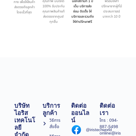
คุณภาพ มั่นใจได้
นอกสถานที่ 1 ปี
พร้อมให้คำ
ทาง เพื่อให้สินค้า
100% รับประกัน
เต็ม บริการส่ง
ปรึกษาจากผู้ที่มี
ส่งตรงถึงลูกค้า
คุณภาพสินค้าแท้
ซ่อม ติดตั้ง ให้
ประสบการณ์
โดยเร็วที่สุด
ส่งตรงจากศูนย์
บริการและรวมถึง
มากกว่า 10 ปี
ทุกชิ้น
ให้คำปรึกษาฟรี
บริษัท
บริการ
ติดต่อ
ติดต่อ
ไอริส
ลูกค้า
ออนไล
เรา
เทคโนโ
น์
วิธีการ
โทร : 094-
สั่งซื้อ
887-5498
ลยี
@iristechworld
online@iris
จำกัด