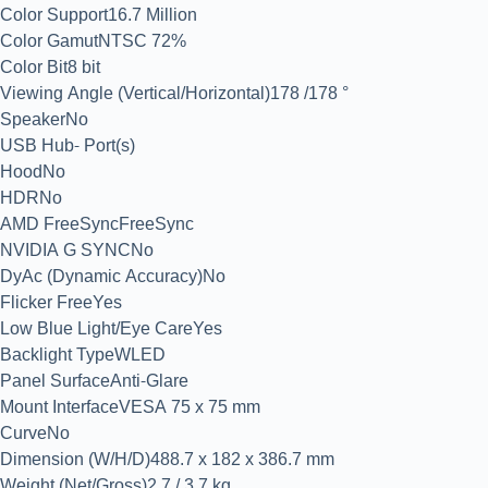
Color Support16.7 Million
Color GamutNTSC 72%
Color Bit8 bit
Viewing Angle (Vertical/Horizontal)178 /178 °
SpeakerNo
USB Hub- Port(s)
HoodNo
HDRNo
AMD FreeSyncFreeSync
NVIDIA G SYNCNo
DyAc (Dynamic Accuracy)No
Flicker FreeYes
Low Blue Light/Eye CareYes
Backlight TypeWLED
Panel SurfaceAnti-Glare
Mount InterfaceVESA 75 x 75 mm
CurveNo
Dimension (W/H/D)488.7 x 182 x 386.7 mm
Weight (Net/Gross)2.7 / 3.7 kg