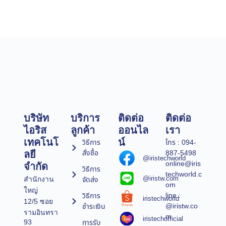
บริษัท
บริการ
ติดต่อ
ติดต่อ
ไอริส
ลูกค้า
ออนไล
เรา
เทคโนโ
น์
วิธีการ
โทร : 094-
สั่งซื้อ
887-5498
ลยี
@iristechworld
online@iris
จำกัด
วิธีการ
techworld.c
@iristw.com
จัดส่ง
สำนักงาน
om
ใหญ่
line :
วิธีการ
iristechworld
12/5 ซอย
@iristw.co
ชำระเงิน
รามอินทรา
m
iristechofficial
การรับ
93