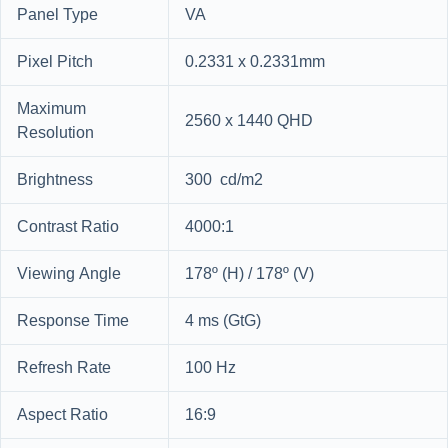
Panel Type
VA
Pixel Pitch
0.2331 x 0.2331mm
Maximum
2560 x 1440 QHD
Resolution
Brightness
300 cd/m2
Contrast Ratio
4000:1
Viewing Angle
178º (H) / 178º (V)
Response Time
4 ms (GtG)
Refresh Rate
100 Hz
Aspect Ratio
16:9