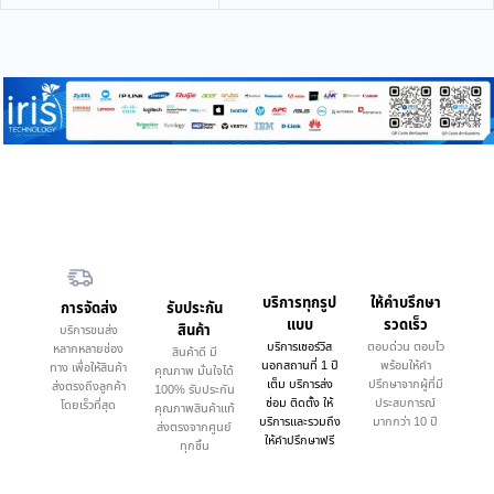
บริการทุกรูป
ให้คำบรึกษา
การจัดส่ง
รับประกัน
แบบ
รวดเร็ว
สินค้า
บริการขนส่ง
บริการเซอร์วิส
ตอบด่วน ตอบไว
หลากหลายช่อง
สินค้าดี มี
นอกสถานที่ 1 ปี
พร้อมให้คำ
ทาง เพื่อให้สินค้า
คุณภาพ มั่นใจได้
เต็ม บริการส่ง
ปรึกษาจากผู้ที่มี
ส่งตรงถึงลูกค้า
100% รับประกัน
ซ่อม ติดตั้ง ให้
ประสบการณ์
โดยเร็วที่สุด
คุณภาพสินค้าแท้
บริการและรวมถึง
มากกว่า 10 ปี
ส่งตรงจากศูนย์
ให้คำปรึกษาฟรี
ทุกชิ้น