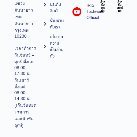
สำห
สำห
แขวง
ประกัน
IRIS
รับ
รับ
บุค
องค์
คันนายาว
สินค้า
Techworld
คล
กร
เขต
Official
ร่วมงาน
คันนายาว
กับเรา
กรุงเทพ
10230
นโยบาย
ความ
เวลาทำการ
เป็นส่วน
วันจันทร์ –
ตัว
ศุกร์ ตั้งแต่
08.00-
17.30 น.
วันเสาร์
ตั้งแต่
08.00-
14.30 น.
(เว้นวันหยุด
ราชการ
และนักขัต
ฤกษ์)