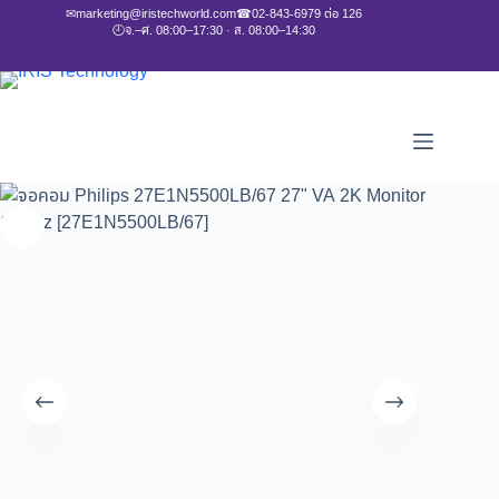
✉
marketing@iristechworld.com
☎
02-843-6979 ต่อ 126
🕘
จ.–ศ. 08:00–17:30 · ส. 08:00–14:30