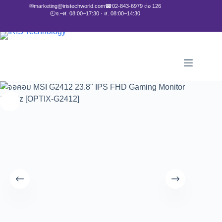
✉
marketing@iristechworld.com
☎
02-843-6979 ต่อ 126
🕘
จ.–ศ. 08:00–17:30 · ส. 08:00–14:30