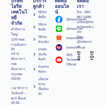
บริษัท
บริการ
ติดต่อ
ติดต่อ
ไอริส
ลูกค้า
ออนไล
เรา
เทคโนโ
น์
วิธีการ
โทร : 094-
สั่งซื้อ
887-5498
ลยี
@iristechworld
online@iris
จำกัด
วิธีการ
techworld.c
@iristw.com
จัดส่ง
สำนักงาน
om
ใหญ่
line :
วิธีการ
iristechworld
12/5 ซอย
@iristw.co
ชำระเงิน
รามอินทรา
m
iristechofficial
การรับ
93
สำห
สำห
แขวง
ประกัน
IRIS
รับ
รับ
บุค
องค์
คันนายาว
สินค้า
Techworld
คล
กร
เขต
Official
ร่วมงาน
คันนายาว
กับเรา
กรุงเทพ
10230
นโยบาย
ความ
เวลาทำการ
เป็นส่วน
วันจันทร์ –
ตัว
ศุกร์ ตั้งแต่
08.00-