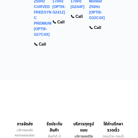
250Hz
170Hz
170Hz
Monitor
CURVED
[OPTIX-
[G244F]
250Hz
FREESYN
G2412]
[OPTIX-
📞 Call
C
G32C4X]
📞 Call
PREMIUM
📞 Call
[OPTIX-
G27C4X]
📞 Call
การจัดส่ง
รับประกัน
บริการทุกรูป
ให้คำบรึกษา
สินค้า
แบบ
รวดเร็ว
บริการขนส่ง
หลากหลายช่อง
สินค้าดี มี
บริการเซอร์วิส
ตอบด่วน ตอบไว