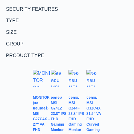
SECURITY FEATURES
TYPE
SIZE
GROUP
PRODUCT TYPE
MONITOR
จอคอม
จอคอม
จอคอม
(จอ
MSI
MSI
MSI
มอนิเตอร์)
G2412
G244F
G32C4X
MSI
23.8″ IPS
23.8″ IPS
31.5″ VA
G27C4X –
FHD
FHD
FHD
27″ VA
Gaming
Gaming
Curved
FHD
Monitor
Monitor
Gaming