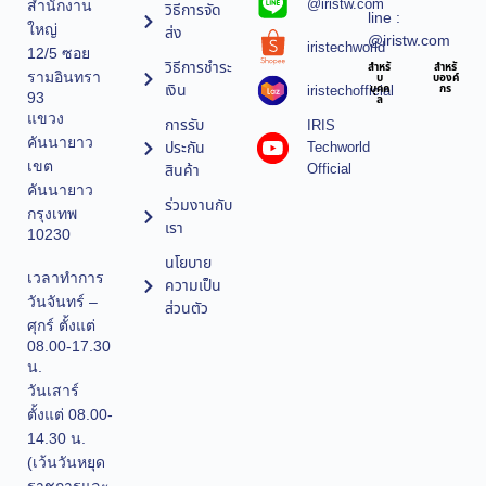
@iristw.com
สำนักงาน
วิธีการจัด
line :
ใหญ่
ส่ง
@iristw.com
iristechworld
12/5 ซอย
วิธีการชำระ
สำหรั
สำหรั
รามอินทรา
บ
บองค์
เงิน
iristechofficial
บุคค
กร
93
ล
แขวง
การรับ
IRIS
คันนายาว
ประกัน
Techworld
เขต
Official
สินค้า
คันนายาว
ร่วมงานกับ
กรุงเทพ
เรา
10230
นโยบาย
เวลาทำการ
ความเป็น
วันจันทร์ –
ส่วนตัว
ศุกร์ ตั้งแต่
08.00-17.30
น.
วันเสาร์
ตั้งแต่ 08.00-
14.30 น.
(เว้นวันหยุด