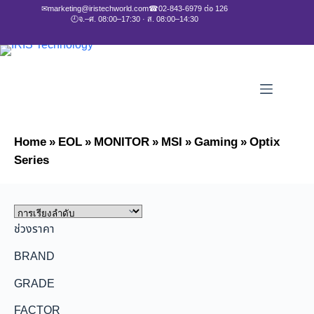
✉
marketing@iristechworld.com
☎
02-843-6979 ต่อ 126
🕘
จ.–ศ. 08:00–17:30 · ส. 08:00–14:30
Home
»
EOL
»
MONITOR
»
MSI
»
Gaming
»
Optix
Series
ช่วงราคา
BRAND
GRADE
FACTOR