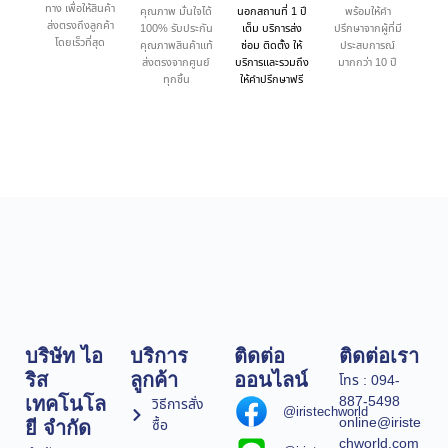
ทาง เพื่อให้สินค้า
คุณภาพ มั่นใจได้
นอกสถานที่ 1 ปี
พร้อมให้คำ
ส่งตรงถึงลูกค้า
100% รับประกัน
เต็ม บริการส่ง
ปรึกษาจากผู้ที่มี
โดยเร็วที่สุด
คุณภาพสินค้าแท้
ซ่อม ติดตั้ง ให้
ประสบการณ์
ส่งตรงจากศูนย์
บริการและรวมถึง
มากกว่า 10 ปี
ทุกชิ้น
ให้คำปรึกษาฟรี
บริษัท ไอ
บริการ
ติดต่อ
ติดต่อเรา
ริส
ลูกค้า
ออนไลน์
โทร : 094-
887-5498
เทคโนโล
วิธีการสั่ง
@iristechworld
online@iriste
ซื้อ
ยี จำกัด
chworld.com