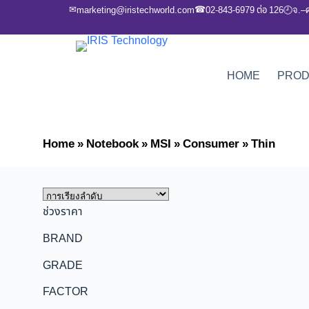
✉
☎
marketing@iristechworld.com
02-843-6979 ต่อ 126
จ.–
🕘
HOME
PRO
Home
»
Notebook
»
MSI
»
Consumer
»
Thin
ช่วงราคา
BRAND
GRADE
FACTOR