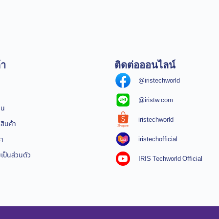
้า
ติดต่อออนไลน์
@iristechworld
@iristw.com
ิน
iristechworld
สินค้า
iristechofficial
รา
ป็นส่วนตัว
IRIS Techworld Official