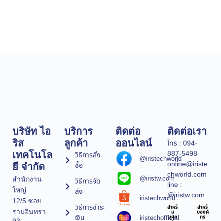
บริษัท ไอ
บริการ
ติดต่อ
ติดต่อเรา
ริส
ลูกค้า
ออนไลน์
โทร : 094-
887-5498
เทคโนโล
วิธีการสั่ง
@iristechworld
online@iriste
ซื้อ
ยี จำกัด
chworld.com
@iristw.com
สำนักงาน
วิธีการจัด
line :
ใหญ่
ส่ง
@iristw.com
iristechworld
12/5 ซอย
วิธีการชำระ
สำหรั
สำหรั
รามอินทรา
บ
บองค์
เงิน
iristechofficial
บุคค
กร