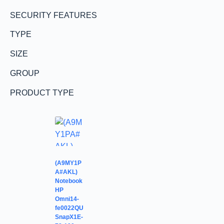
SECURITY FEATURES
TYPE
SIZE
GROUP
PRODUCT TYPE
(A9MY1P
A#AKL)
Notebook
HP
Omni14-
fe0022QU
SnapX1E-