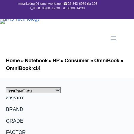
✉
marketing@iristechworld.com
☎
02-843-6979 ต่อ 126
🕘
จ.–ศ. 08:00–17:30 · ส. 08:00–14:30
Home
»
Notebook
»
HP
»
Consumer
»
OmniBook
»
OmniBook x14
ช่วงราคา
BRAND
GRADE
FACTOR