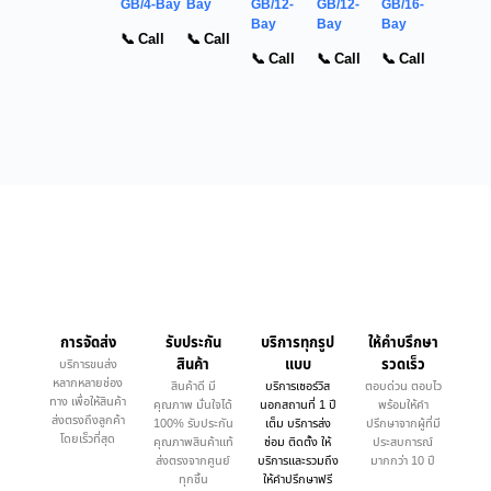
GB/4-Bay
Bay
GB/12-
GB/12-
GB/16-
Bay
Bay
Bay
📞 Call
📞 Call
📞 Call
📞 Call
📞 Call
การจัดส่ง
รับประกัน
บริการทุกรูป
ให้คำบรึกษา
สินค้า
แบบ
รวดเร็ว
บริการขนส่ง
หลากหลายช่อง
สินค้าดี มี
บริการเซอร์วิส
ตอบด่วน ตอบไว
ทาง เพื่อให้สินค้า
คุณภาพ มั่นใจได้
นอกสถานที่ 1 ปี
พร้อมให้คำ
ส่งตรงถึงลูกค้า
100% รับประกัน
เต็ม บริการส่ง
ปรึกษาจากผู้ที่มี
โดยเร็วที่สุด
คุณภาพสินค้าแท้
ซ่อม ติดตั้ง ให้
ประสบการณ์
ส่งตรงจากศูนย์
บริการและรวมถึง
มากกว่า 10 ปี
ทุกชิ้น
ให้คำปรึกษาฟรี