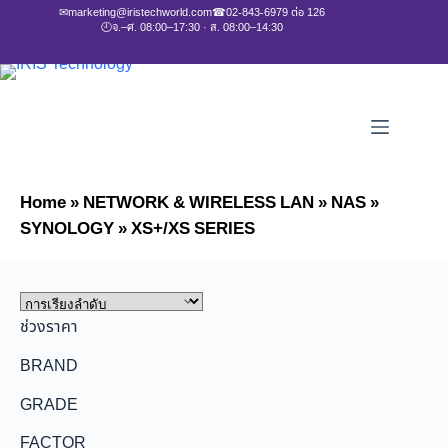
✉
marketing@iristechworld.com
☎
02-843-6979 ต่อ 126
🕘
จ.–ศ. 08:00–17:30 · ส. 08:00–14:30
Home
»
NETWORK & WIRELESS LAN
»
NAS
»
SYNOLOGY
»
XS+/XS SERIES
ช่วงราคา
BRAND
GRADE
FACTOR