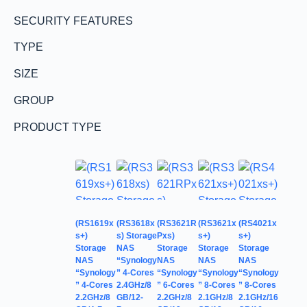
SECURITY FEATURES
TYPE
SIZE
GROUP
PRODUCT TYPE
(RS1619x
(RS3618x
(RS3621R
(RS3621x
(RS4021x
s+)
s) Storage
Pxs)
s+)
s+)
Storage
NAS
Storage
Storage
Storage
NAS
“Synology
NAS
NAS
NAS
“Synology
” 4-Cores
“Synology
“Synology
“Synology
” 4-Cores
2.4GHz/8
” 6-Cores
” 8-Cores
” 8-Cores
2.2GHz/8
GB/12-
2.2GHz/8
2.1GHz/8
2.1GHz/16