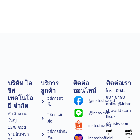
บริษัท ไอ
บริการ
ติดต่อ
ติดต่อเรา
ริส
ลูกค้า
ออนไลน์
โทร : 094-
887-5498
เทคโนโล
วิธีการสั่ง
@iristechworld
online@iriste
ซื้อ
ยี จำกัด
chworld.com
@iristw.com
สำนักงาน
วิธีการจัด
line :
ใหญ่
ส่ง
@iristw.com
iristechworld
12/5 ซอย
วิธีการชำระ
สำหรั
สำหรั
รามอินทรา
บ
บองค์
เงิน
iristechofficial
บุคค
กร