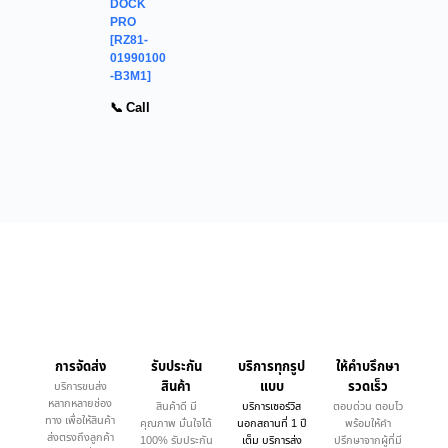
DOCK
PRO
[RZ81-
01990100
-B3M1]
📞 Call
การจัดส่ง
รับประกัน
บริการทุกรูป
ให้คำบรึกษา
สินค้า
แบบ
รวดเร็ว
บริการขนส่ง
หลากหลายช่อง
สินค้าดี มี
บริการเซอร์วิส
ตอบด่วน ตอบไว
ทาง เพื่อให้สินค้า
คุณภาพ มั่นใจได้
นอกสถานที่ 1 ปี
พร้อมให้คำ
ส่งตรงถึงลูกค้า
100% รับประกัน
เต็ม บริการส่ง
ปรึกษาจากผู้ที่มี