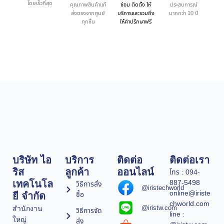
โดยเร็วที่สุด
คุณภาพสินค้าแท้
ซ่อม ติดตั้ง ให้
ประสบการณ์
ส่งตรงจากศูนย์
บริการและรวมถึง
มากกว่า 10 ปี
ทุกชิ้น
ให้คำปรึกษาฟรี
บริษัท ไอ
บริการ
ติดต่อ
ติดต่อเรา
ริส
ลูกค้า
ออนไลน์
โทร : 094-
887-5498
เทคโนโล
วิธีการสั่ง
@iristechworld
online@iriste
ซื้อ
ยี จำกัด
chworld.com
@iristw.com
สำนักงาน
วิธีการจัด
line :
ใหญ่
ส่ง