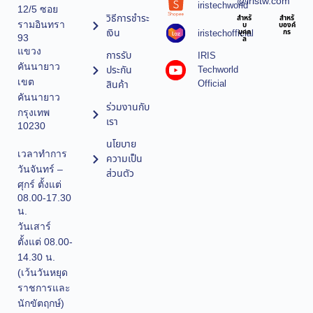
@iristw.com
iristechworld
12/5 ซอย
วิธีการชำระ
สำหรั
สำหรั
รามอินทรา
บ
บองค์
เงิน
iristechofficial
บุคค
กร
93
ล
แขวง
การรับ
IRIS
คันนายาว
ประกัน
Techworld
เขต
Official
สินค้า
คันนายาว
ร่วมงานกับ
กรุงเทพ
เรา
10230
นโยบาย
เวลาทำการ
ความเป็น
วันจันทร์ –
ส่วนตัว
ศุกร์ ตั้งแต่
08.00-17.30
น.
วันเสาร์
ตั้งแต่ 08.00-
14.30 น.
(เว้นวันหยุด
ราชการและ
นักขัตฤกษ์)