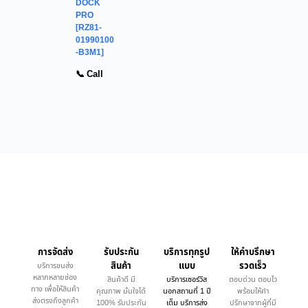
DOCK
PRO
[RZ81-
01990100
-B3M1]
📞 Call
การจัดส่ง
รับประกัน
บริการทุกรูป
ให้คำบรึกษา
สินค้า
แบบ
รวดเร็ว
บริการขนส่ง
หลากหลายช่อง
สินค้าดี มี
บริการเซอร์วิส
ตอบด่วน ตอบไว
ทาง เพื่อให้สินค้า
คุณภาพ มั่นใจได้
นอกสถานที่ 1 ปี
พร้อมให้คำ
ส่งตรงถึงลูกค้า
100% รับประกัน
เต็ม บริการส่ง
ปรึกษาจากผู้ที่มี