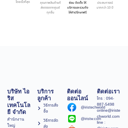
โดยเร็วที่สุด
คุณภาพสินค้าแท้
ซ่อม ติดตั้ง ให้
ประสบการณ์
ส่งตรงจากศูนย์
บริการและรวมถึง
มากกว่า 10 ปี
ทุกชิ้น
ให้คำปรึกษาฟรี
บริษัท ไอ
บริการ
ติดต่อ
ติดต่อเรา
ริส
ลูกค้า
ออนไลน์
โทร : 094-
887-5498
เทคโนโล
วิธีการสั่ง
@iristechworld
online@iriste
ซื้อ
ยี จำกัด
chworld.com
@iristw.com
สำนักงาน
วิธีการจัด
line :
ใหญ่
ส่ง