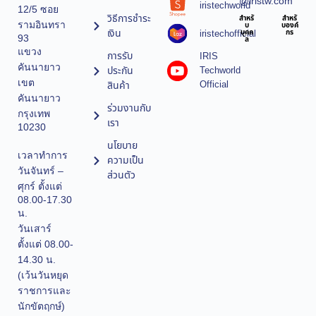
@iristw.com
iristechworld
12/5 ซอย
วิธีการชำระ
สำหรั
สำหรั
รามอินทรา
บ
บองค์
เงิน
iristechofficial
บุคค
กร
93
ล
แขวง
การรับ
IRIS
คันนายาว
ประกัน
Techworld
เขต
Official
สินค้า
คันนายาว
ร่วมงานกับ
กรุงเทพ
เรา
10230
นโยบาย
เวลาทำการ
ความเป็น
วันจันทร์ –
ส่วนตัว
ศุกร์ ตั้งแต่
08.00-17.30
น.
วันเสาร์
ตั้งแต่ 08.00-
14.30 น.
(เว้นวันหยุด
ราชการและ
นักขัตฤกษ์)