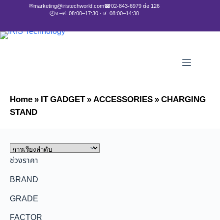
✉
marketing@iristechworld.com
☎
02-843-6979 ต่อ 126
🕘
จ.–ศ. 08:00–17:30 · ส. 08:00–14:30
Home
»
IT GADGET
»
ACCESSORIES
»
CHARGING
STAND
ช่วงราคา
BRAND
GRADE
FACTOR